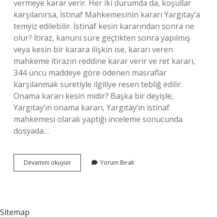
vermeye karar verir. Her iki durumda da, koşullar
karşılanırsa, İstinaf Mahkemesinin kararı Yargıtay’a
temyiz edilebilir. İstinaf kesin kararından sonra ne
olur? İtiraz, kanuni süre geçtikten sonra yapılmış
veya kesin bir karara ilişkin ise, kararı veren
mahkeme itirazın reddine karar verir ve ret kararı,
344 üncü maddeye göre ödenen masraflar
karşılanmak suretiyle ilgiliye resen tebliğ edilir.
Onama kararı kesin midir? Başka bir deyişle,
Yargıtay’ın onama kararı, Yargıtay’ın istinaf
mahkemesi olarak yaptığı inceleme sonucunda
dosyada…
Istinaf
Devamını okuyun
Yorum Bırak
Onanması
Ne
Demek
Sitemap