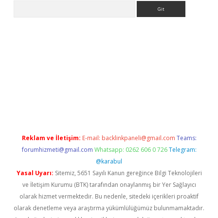
Arama
et güncel giriş
betexper indir
Reklam ve İletişim:
E-mail:
backlinkpaneli@gmail.com
Teams:
forumhizmeti@gmail.com
Whatsapp: 0262 606 0 726
Telegram:
@karabul
Yasal Uyarı:
Sitemiz, 5651 Sayılı Kanun gereğince Bilgi Teknolojileri
ve İletişim Kurumu (BTK) tarafından onaylanmış bir Yer Sağlayıcı
olarak hizmet vermektedir. Bu nedenle, sitedeki içerikleri proaktif
olarak denetleme veya araştırma yükümlülüğümüz bulunmamaktadır.