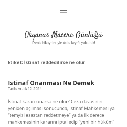
menüyü
Anasayfa
aç
Gizlilik Politikası
Okyanus Macera Günlüğü
Yasal Uyarı
Deniz hikayeleriyle dolu keyifli yolculuk!
Hakkımızda
Etiket:
İstinaf reddedilirse ne olur
Istinaf Onanması Ne Demek
Tarih: Aralık 12, 2024
İstinaf kararı onarsa ne olur? Ceza davasının
yeniden açılması sonucunda, İstinaf Mahkemesi ya
“temyizi esastan reddetmeye” ya da ilk derece
mahkemesinin kararını iptal edip “yeni bir hüküm”