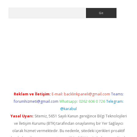
Arama
bet güncel giriş
betexper indir
Reklam ve İletişim:
E-mail:
backlinkpaneli@gmail.com
Teams:
forumhizmeti@gmail.com
Whatsapp: 0262 606 0 726
Telegram:
@karabul
Yasal Uyarı:
Sitemiz, 5651 Sayılı Kanun gereğince Bilgi Teknolojileri
ve İletişim Kurumu (BTK) tarafından onaylanmış bir Yer Sağlayıcı
olarak hizmet vermektedir. Bu nedenle, sitedeki içerikleri proaktif