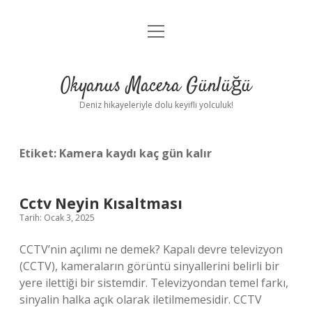
menüyü
Anasayfa
aç
Gizlilik Politikası
Okyanus Macera Günlüğü
Yasal Uyarı
Deniz hikayeleriyle dolu keyifli yolculuk!
Hakkımızda
Etiket:
Kamera kaydı kaç gün kalır
Cctv Neyin Kısaltması
Tarih: Ocak 3, 2025
CCTV’nin açılımı ne demek? Kapalı devre televizyon
(CCTV), kameraların görüntü sinyallerini belirli bir
yere ilettiği bir sistemdir. Televizyondan temel farkı,
sinyalin halka açık olarak iletilmemesidir. CCTV