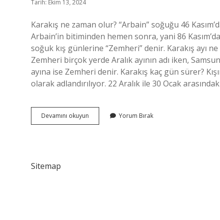
Tarih: Ekim 13, 2024
Karakış ne zaman olur? “Arbain” soğuğu 46 Kasım’da
Arbain’in bitiminden hemen sonra, yani 86 Kasım’d
soğuk kış günlerine “Zemheri” denir. Karakış ayı n
Zemheri birçok yerde Aralık ayının adı iken, Samsun
ayına ise Zemheri denir. Karakış kaç gün sürer? Kış
olarak adlandırılıyor. 22 Aralık ile 30 Ocak arasın
Karakış
Devamını okuyun
Yorum Bırak
Ayı
Hangi
Aydır
Sitemap