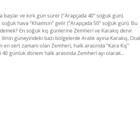
 başlar ve kırk gün sürer (“Arapçada 40” soğuk gün).
a soğuk hava “Khamsin” gelir (“Arapçada 50” soğuk gün). Bu
e demek? En soğuk kış günlerine Zemheri ve Karakış denir.
 ilinin güneyindeki bazı bölgelerde Aralık ayına Karakış, Oca
ın en sert zamanı olan Zemheri, halk arasında “Kara Kış”
daki 40 günlük dönem halk arasında Zemheri ayı olarak…