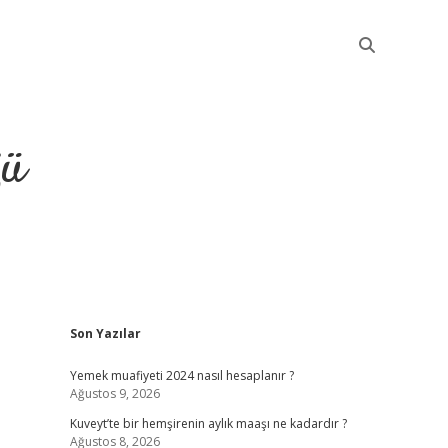
ğü
Sidebar
Son Yazılar
elexbet güncel
Yemek muafiyeti 2024 nasıl hesaplanır ?
Ağustos 9, 2026
Kuveyt’te bir hemşirenin aylık maaşı ne kadardır ?
Ağustos 8, 2026