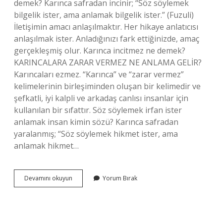
demek? Karınca safradan incinir; “Söz söylemek
bilgelik ister, ama anlamak bilgelik ister.” (Fuzuli)
İletişimin amacı anlaşılmaktır. Her hikaye anlatıcısı
anlaşılmak ister. Anladığınızı fark ettiğinizde, amaç
gerçekleşmiş olur. Karınca incitmez ne demek?
KARINCALARA ZARAR VERMEZ NE ANLAMA GELİR?
Karıncaları ezmez. “Karınca” ve “zarar vermez”
kelimelerinin birleşiminden oluşan bir kelimedir ve
şefkatli, iyi kalpli ve arkadaş canlısı insanlar için
kullanılan bir sıfattır. Söz söylemek irfan ister
anlamak insan kimin sözü? Karınca safradan
yaralanmış; “Söz söylemek hikmet ister, ama
anlamak hikmet…
Karıncayı
Devamını okuyun
Yorum Bırak
Bile
Incitmez
Ne
Demek