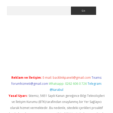
Arama
güncel giriş
betexper indir
Reklam ve İletişim:
E-mail:
backlinkpaneli@gmail.com
Teams:
forumhizmeti@gmail.com
Whatsapp: 0262 606 0 726
Telegram:
@karabul
Yasal Uyarı:
Sitemiz, 5651 Sayılı Kanun gereğince Bilgi Teknolojileri
ve İletişim Kurumu (BTK) tarafından onaylanmış bir Yer Sağlayıcı
olarak hizmet vermektedir. Bu nedenle, sitedeki içerikleri proaktif