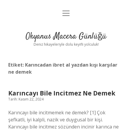
menüyü
Anasayfa
aç
Gizlilik Politikası
Okyanus Macera Günlüğü
Yasal Uyarı
Deniz hikayeleriyle dolu keyifli yolculuk!
Hakkımızda
Etiket:
Karıncadan ibret al yazdan kışı karşılar
ne demek
Karıncayı Bile Incitmez Ne Demek
Tarih: Kasım 22, 2024
Karıncayı bile incitmemek ne demek? [1] Çok
şefkatli, iyi kalpli, nazik ve duygusal bir kişi.
Karıncayı bile incitmez sözünden incinir karınca ne