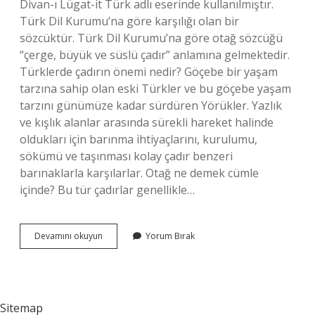
Divan-ı Lügat-it Türk adlı eserinde kullanılmıştır.
Türk Dil Kurumu’na göre karşılığı olan bir
sözcüktür. Türk Dil Kurumu’na göre otağ sözcüğü
“çerge, büyük ve süslü çadır” anlamına gelmektedir.
Türklerde çadırın önemi nedir? Göçebe bir yaşam
tarzına sahip olan eski Türkler ve bu göçebe yaşam
tarzını günümüze kadar sürdüren Yörükler. Yazlık
ve kışlık alanlar arasında sürekli hareket halinde
oldukları için barınma ihtiyaçlarını, kurulumu,
sökümü ve taşınması kolay çadır benzeri
barınaklarla karşılarlar. Otağ ne demek cümle
içinde? Bu tür çadırlar genellikle…
Ilk
Devamını okuyun
Yorum Bırak
Türk
Devletlerinde
Otağ
Ne
Demek
Sitemap