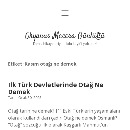
menüyü
Anasayfa
aç
Gizlilik Politikası
Okyanus Macera Günlüğü
Yasal Uyarı
Deniz hikayeleriyle dolu keyifli yolculuk!
Hakkımızda
Etiket:
Kasım otağı ne demek
Ilk Türk Devletlerinde Otağ Ne
Demek
Tarih: Ocak 30, 2025
Otağ tarih ne demek? [1] Eski Türklerin yaşam alanı
olarak kullandıkları çadır. Otağ ne demek Osmanlı?
“Otağ” sözcüğü ilk olarak Kaşgarlı Mahmut’un