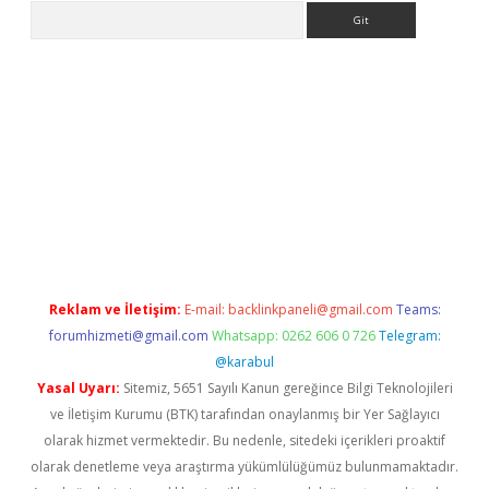
Arama
et güncel giriş
betexper indir
Reklam ve İletişim:
E-mail:
backlinkpaneli@gmail.com
Teams:
forumhizmeti@gmail.com
Whatsapp: 0262 606 0 726
Telegram:
@karabul
Yasal Uyarı:
Sitemiz, 5651 Sayılı Kanun gereğince Bilgi Teknolojileri
ve İletişim Kurumu (BTK) tarafından onaylanmış bir Yer Sağlayıcı
olarak hizmet vermektedir. Bu nedenle, sitedeki içerikleri proaktif
olarak denetleme veya araştırma yükümlülüğümüz bulunmamaktadır.