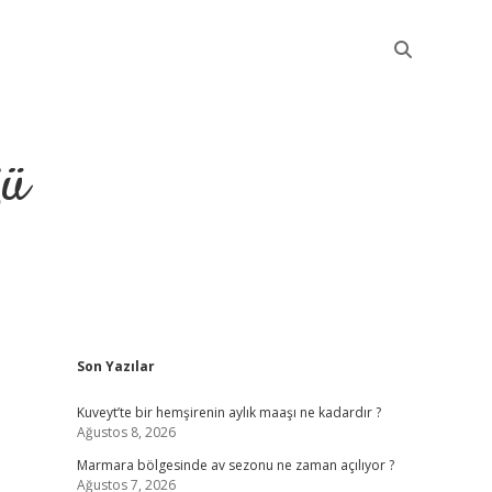
ğü
Sidebar
Son Yazılar
elexbet güncel
Kuveyt’te bir hemşirenin aylık maaşı ne kadardır ?
Ağustos 8, 2026
Marmara bölgesinde av sezonu ne zaman açılıyor ?
Ağustos 7, 2026