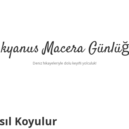
kyanus Macera Günlü
Deniz hikayeleriyle dolu keyifli yolculuk!
ıl Koyulur