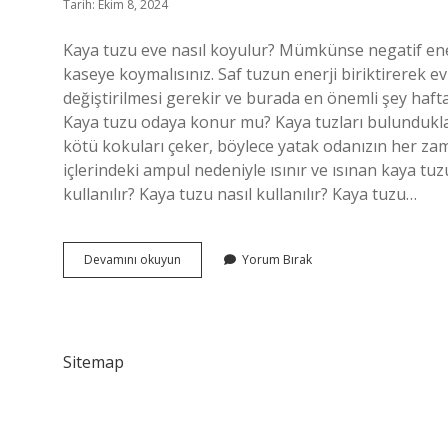
Tarih: Ekim 8, 2024
Kaya tuzu eve nasıl koyulur? Mümkünse negatif ener
kaseye koymalısınız. Saf tuzun enerji biriktirerek e
değiştirilmesi gerekir ve burada en önemli şey hafta
Kaya tuzu odaya konur mu? Kaya tuzları bulundukla
kötü kokuları çeker, böylece yatak odanızın her za
içlerindeki ampul nedeniyle ısınır ve ısınan kaya tu
kullanılır? Kaya tuzu nasıl kullanılır? Kaya tuzu…
Odaya
Devamını okuyun
Yorum Bırak
Kaya
Tuzu
Nasıl
Koyulur
Sitemap