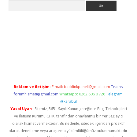
Arama
et güncel giriş
betexper indir
Reklam ve İletişim:
E-mail:
backlinkpaneli@gmail.com
Teams:
forumhizmeti@gmail.com
Whatsapp: 0262 606 0 726
Telegram:
@karabul
Yasal Uyarı:
Sitemiz, 5651 Sayılı Kanun gereğince Bilgi Teknolojileri
ve İletişim Kurumu (BTK) tarafından onaylanmış bir Yer Sağlayıcı
olarak hizmet vermektedir. Bu nedenle, sitedeki içerikleri proaktif
olarak denetleme veya araştırma yükümlülüğümüz bulunmamaktadır.