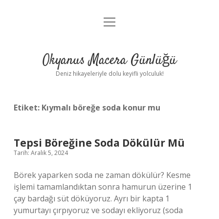
menüyü
Anasayfa
aç
Gizlilik Politikası
Okyanus Macera Günlüğü
Yasal Uyarı
Deniz hikayeleriyle dolu keyifli yolculuk!
Hakkımızda
Etiket:
Kıymalı böreğe soda konur mu
Tepsi Böreğine Soda Dökülür Mü
Tarih: Aralık 5, 2024
Börek yaparken soda ne zaman dökülür? Kesme
işlemi tamamlandıktan sonra hamurun üzerine 1
çay bardağı süt döküyoruz. Ayrı bir kapta 1
yumurtayı çırpıyoruz ve sodayı ekliyoruz (soda