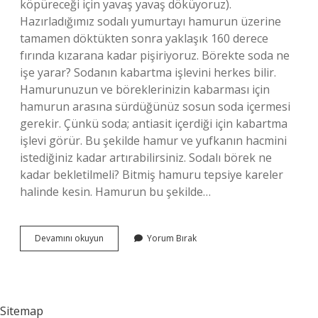
köpüreceği için yavaş yavaş döküyoruz).
Hazırladığımız sodalı yumurtayı hamurun üzerine
tamamen döktükten sonra yaklaşık 160 derece
fırında kızarana kadar pişiriyoruz. Börekte soda ne
işe yarar? Sodanın kabartma işlevini herkes bilir.
Hamurunuzun ve böreklerinizin kabarması için
hamurun arasına sürdüğünüz sosun soda içermesi
gerekir. Çünkü soda; antiasit içerdiği için kabartma
işlevi görür. Bu şekilde hamur ve yufkanın hacmini
istediğiniz kadar artırabilirsiniz. Sodalı börek ne
kadar bekletilmeli? Bitmiş hamuru tepsiye kareler
halinde kesin. Hamurun bu şekilde…
Tepsi
Devamını okuyun
Yorum Bırak
Böreğine
Soda
Dökülür
Mü
Sitemap