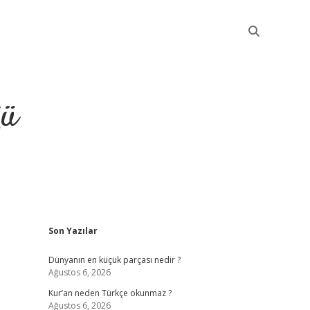
ğü
Sidebar
Son Yazılar
elexbet güncel
Dünyanın en küçük parçası nedir ?
Ağustos 6, 2026
Kur’an neden Türkçe okunmaz ?
Ağustos 6, 2026