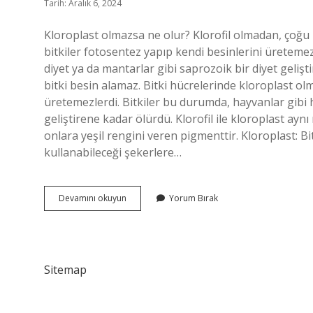
Tarih: Aralık 6, 2024
Kloroplast olmazsa ne olur? Klorofil olmadan, çoğu 
bitkiler fotosentez yapıp kendi besinlerini üretemez
diyet ya da mantarlar gibi saprozoik bir diyet geli
bitki besin alamaz. Bitki hücrelerinde kloroplast olm
üretemezlerdi. Bitkiler bu durumda, hayvanlar gibi h
geliştirene kadar ölürdü. Klorofil ile kloroplast aynı
onlara yeşil rengini veren pigmenttir. Kloroplast: Bit
kullanabileceği şekerlere…
Kloroplast
Devamını okuyun
Yorum Bırak
Olmadan
Klorofil
Olur
Mu
Sitemap