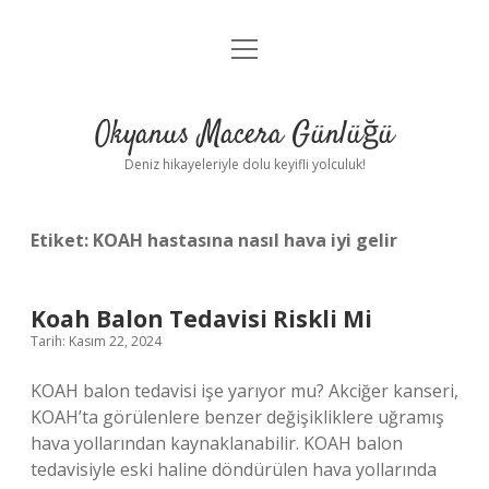
menüyü
Anasayfa
aç
Gizlilik Politikası
Okyanus Macera Günlüğü
Yasal Uyarı
Deniz hikayeleriyle dolu keyifli yolculuk!
Hakkımızda
Etiket:
KOAH hastasına nasıl hava iyi gelir
Koah Balon Tedavisi Riskli Mi
Tarih: Kasım 22, 2024
KOAH balon tedavisi işe yarıyor mu? Akciğer kanseri,
KOAH’ta görülenlere benzer değişikliklere uğramış
hava yollarından kaynaklanabilir. KOAH balon
tedavisiyle eski haline döndürülen hava yollarında