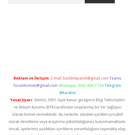
bet güncel giriş
betexper indir
Reklam ve İletişim:
E-mail:
backlinkpaneli@gmail.com
Teams:
forumhizmeti@gmail.com
Whatsapp: 0262 606 0 726
Telegram:
@karabul
Yasal Uyarı:
Sitemiz, 5651 Sayılı Kanun gereğince Bilgi Teknolojileri
ve İletişim Kurumu (BTK) tarafından onaylanmış bir Yer Sağlayıcı
olarak hizmet vermektedir. Bu nedenle, sitedeki içerikleri proaktif
olarak denetleme veya araştırma yükümlülüğümüz bulunmamaktadır.
Ancak, üyelerimiz yazdıkları içeriklerin sorumluluğunu taşımakta olup,