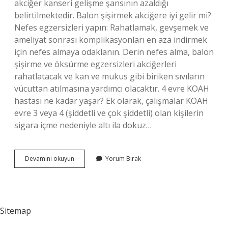
akciğer kanseri gelişme şansının azaldığı
belirtilmektedir. Balon şişirmek akciğere iyi gelir mi?
Nefes egzersizleri yapın: Rahatlamak, gevşemek ve
ameliyat sonrası komplikasyonları en aza indirmek
için nefes almaya odaklanın. Derin nefes alma, balon
şişirme ve öksürme egzersizleri akciğerleri
rahatlatacak ve kan ve mukus gibi biriken sıvıların
vücuttan atılmasına yardımcı olacaktır. 4 evre KOAH
hastası ne kadar yaşar? Ek olarak, çalışmalar KOAH
evre 3 veya 4 (şiddetli ve çok şiddetli) olan kişilerin
sigara içme nedeniyle altı ila dokuz…
Koah
Devamını okuyun
Yorum Bırak
Balon
Tedavisi
Riskli
Mi
Sitemap