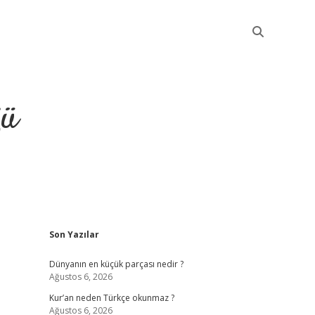
ğü
Sidebar
Son Yazılar
elexbet güncel
Dünyanın en küçük parçası nedir ?
Ağustos 6, 2026
Kur’an neden Türkçe okunmaz ?
Ağustos 6, 2026