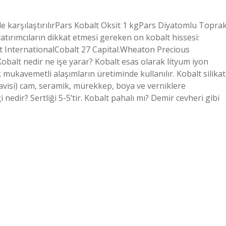
ile karşılaştırılırPars Kobalt Oksit 1 kgPars Diyatomlu Topra
yatırımcıların dikkat etmesi gereken on kobalt hissesi:
 InternationalCobalt 27 Capital.Wheaton Precious
balt nedir ne işe yarar? Kobalt esas olarak lityum iyon
mukavemetli alaşımların üretiminde kullanılır. Kobalt silikat
mavisi) cam, seramik, mürekkep, boya ve verniklere
i nedir? Sertliği 5-5’tir. Kobalt pahalı mı? Demir cevheri gibi