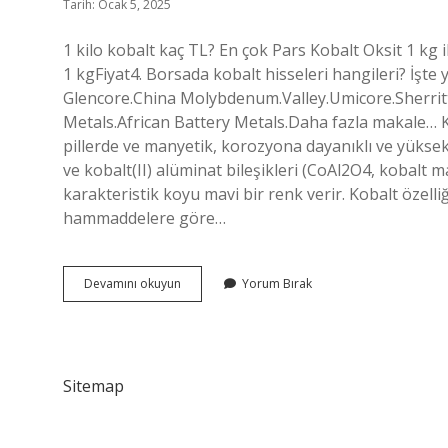
Tarih: Ocak 5, 2025
1 kilo kobalt kaç TL? En çok Pars Kobalt Oksit 1 kg 
1 kgFiyat4. Borsada kobalt hisseleri hangileri? İşte 
Glencore.China Molybdenum.Valley.Umicore.Sherritt
Metals.African Battery Metals.Daha fazla makale… Ko
pillerde ve manyetik, korozyona dayanıklı ve yüksek 
ve kobalt(II) alüminat bileşikleri (CoAl2O4, kobalt 
karakteristik koyu mavi bir renk verir. Kobalt özelliğ
hammaddelere göre…
Kobalt
Devamını okuyun
Yorum Bırak
Kaplama
Nedir
Sitemap