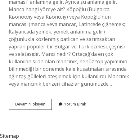
maması” anlamına gelir. Ayrıca şu anlama gelir.
Manca hangi yöreye ait? Köpoğlu (Bulgarca:
Кьопоолу veya Кьополу) veya Köpoğlu’nun
mancası (manca veya mancar, Latincede çiğnemek;
İtalyancada yemek, yemek anlamına gelir)
çoğunlukla közlenmiş patlıcan ve sarımsaktan
yapılan popüler bir Bulgar ve Türk ezmesi, çeşnisi
ve salatasıdır. Mancı nedir? Ortaçağ’da en çok
kullanılan silah olan mancınık, henüz top yapımının
bilinmediği bir dönemde kale kuşatmaları sırasında
ağır taş gülleleri ateşlemek için kullanılırdı. Mancınık
veya mancınık benzeri cihazlar günümüzde…
Manca
Devamını okuyun
Yorum Bırak
Hangi
Dil
Sitemap