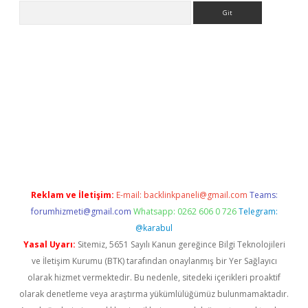
Arama
bet güncel giriş
betexper indir
Reklam ve İletişim:
E-mail:
backlinkpaneli@gmail.com
Teams:
forumhizmeti@gmail.com
Whatsapp: 0262 606 0 726
Telegram:
@karabul
Yasal Uyarı:
Sitemiz, 5651 Sayılı Kanun gereğince Bilgi Teknolojileri
ve İletişim Kurumu (BTK) tarafından onaylanmış bir Yer Sağlayıcı
olarak hizmet vermektedir. Bu nedenle, sitedeki içerikleri proaktif
olarak denetleme veya araştırma yükümlülüğümüz bulunmamaktadır.