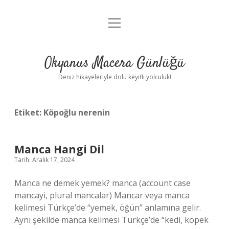
menüyü
Anasayfa
aç
Gizlilik Politikası
Okyanus Macera Günlüğü
Yasal Uyarı
Deniz hikayeleriyle dolu keyifli yolculuk!
Hakkımızda
Etiket:
Köpoğlu nerenin
Manca Hangi Dil
Tarih: Aralık 17, 2024
Manca ne demek yemek? manca (account case
mancayi, plural mancalar) Mancar veya manca
kelimesi Türkçe’de “yemek, öğün” anlamına gelir.
Aynı şekilde manca kelimesi Türkçe’de “kedi, köpek