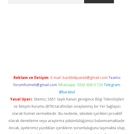
et güncel giriş
betexper indir
Reklam ve İletişim:
E-mail:
backlinkpaneli@gmail.com
Teams:
forumhizmeti@gmail.com
Whatsapp: 0262 606 0 726
Telegram:
@karabul
Yasal Uyarı:
Sitemiz, 5651 Sayılı Kanun gereğince Bilgi Teknolojileri
ve İletişim Kurumu (BTK) tarafından onaylanmış bir Yer Sağlayıcı
olarak hizmet vermektedir. Bu nedenle, sitedeki içerikleri proaktif
olarak denetleme veya araştırma yükümlülüğümüz bulunmamaktadır.
Ancak, üyelerimiz yazdıkları içeriklerin sorumluluğunu taşımakta olup,