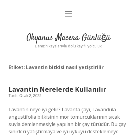
menüyü
Anasayfa
aç
Gizlilik Politikası
Okyanus Macera Günlüğü
Yasal Uyarı
Deniz hikayeleriyle dolu keyifli yolculuk!
Hakkımızda
Etiket:
Lavantin bitkisi nasıl yetiştirilir
Lavantin Nerelerde Kullanılır
Tarih: Ocak 2, 2025
Lavantin neye iyi gelir? Lavanta çayı, Lavandula
angustifolia bitkisinin mor tomurcuklarının sıcak
suyla demlenmesiyle yapılan bir çay türüdür. Bu çay
sinirleri yatıştırmaya ve iyi uykuyu desteklemeye