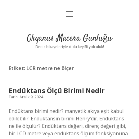
menüyü
Anasayfa
aç
Gizlilik Politikası
Okyanus Macera Günlüğü
Yasal Uyarı
Deniz hikayeleriyle dolu keyifli yolculuk!
Hakkımızda
Etiket:
LCR metre ne ölçer
Endüktans Ölçü Birimi Nedir
Tarih: Aralık 9, 2024
Endüktans birimi nedir? manyetik akıya eşit kabul
edilebilir. Endüktansın birimi Henry’dir. Endüktans
ne ile ölçülür? Endüktans değeri, direnç değeri gibi,
bir LCD metre veya endüktans ölçüm fonksiyonuna