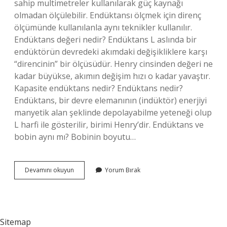
sahip multimetreler kullanılarak güç kaynağı
olmadan ölçülebilir. Endüktansı ölçmek için direnç
ölçümünde kullanılanla aynı teknikler kullanılır.
Endüktans değeri nedir? Endüktans L aslında bir
endüktörün devredeki akımdaki değişikliklere karşı
“direncinin” bir ölçüsüdür. Henry cinsinden değeri ne
kadar büyükse, akımın değişim hızı o kadar yavaştır.
Kapasite endüktans nedir? Endüktans nedir?
Endüktans, bir devre elemanının (indüktör) enerjiyi
manyetik alan şeklinde depolayabilme yeteneği olup
L harfi ile gösterilir, birimi Henry’dir. Endüktans ve
bobin aynı mı? Bobinin boyutu…
Endüktans
Devamını okuyun
Yorum Bırak
Ölçü
Birimi
Nedir
Sitemap