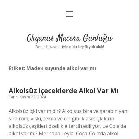
menüyü
Anasayfa
aç
Gizlilik Politikası
Okyanus Macera Günlüğü
Yasal Uyarı
Deniz hikayeleriyle dolu keyifli yolculuk!
Hakkımızda
Etiket:
Maden suyunda alkol var mı
Alkolsüz Içeceklerde Alkol Var Mı
Tarih: Kasım 22, 2024
Alkolsüz içki var mıdır? Alkolsüz bira ve şarabın yanı
sıra rom, viski, tekila ve cin gibi klasik içkilerin
alkolsüz çeşitleri özellikle tercih ediliyor. Le Cola’da
alkol var mı? Merhaba Leyla, Coca-Cola’da alkol