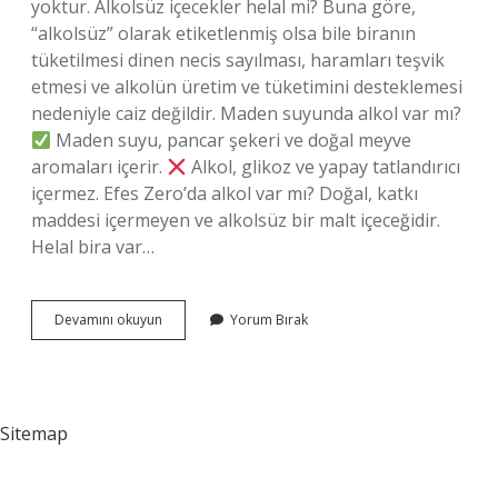
yoktur. Alkolsüz içecekler helal mi? Buna göre,
“alkolsüz” olarak etiketlenmiş olsa bile biranın
tüketilmesi dinen necis sayılması, haramları teşvik
etmesi ve alkolün üretim ve tüketimini desteklemesi
nedeniyle caiz değildir. Maden suyunda alkol var mı?
Maden suyu, pancar şekeri ve doğal meyve
aromaları içerir.
Alkol, glikoz ve yapay tatlandırıcı
içermez. Efes Zero’da alkol var mı? Doğal, katkı
maddesi içermeyen ve alkolsüz bir malt içeceğidir.
Helal bira var…
Alkolsüz
Devamını okuyun
Yorum Bırak
Içeceklerde
Alkol
Var
Mı
Sitemap