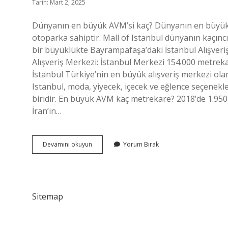
Tarih: Mart 2, 2025
Dünyanın en büyük AVM’si kaç? Dünyanın en büyük al
otoparka sahiptir. Mall of Istanbul dünyanın kaçın
bir büyüklükte Bayrampafaşa’daki İstanbul Alışveriş
Alışveriş Merkezi: İstanbul Merkezi 154.000 metrekar
İstanbul Türkiye’nin en büyük alışveriş merkezi olan
Istanbul, moda, yiyecek, içecek ve eğlence seçenekler
biridir. En büyük AVM kaç metrekare? 2018’de 1.950.
İran’ın…
Dünyanın
Devamını okuyun
Yorum Bırak
En
Büyük
Avm
Si
Ne
Sitemap
Kadar
Büyük