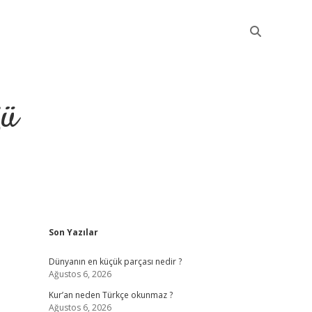
ğü
Sidebar
Son Yazılar
elexbet güncel
Dünyanın en küçük parçası nedir ?
Ağustos 6, 2026
Kur’an neden Türkçe okunmaz ?
Ağustos 6, 2026