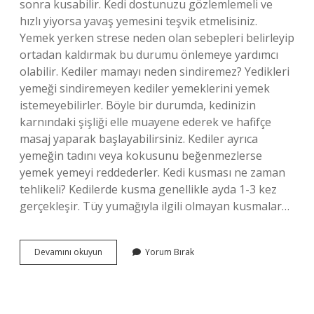
sonra kusabilir. Kedi dostunuzu gözlemlemeli ve
hızlı yiyorsa yavaş yemesini teşvik etmelisiniz.
Yemek yerken strese neden olan sebepleri belirleyip
ortadan kaldırmak bu durumu önlemeye yardımcı
olabilir. Kediler mamayı neden sindiremez? Yedikleri
yemeği sindiremeyen kediler yemeklerini yemek
istemeyebilirler. Böyle bir durumda, kedinizin
karnındaki şişliği elle muayene ederek ve hafifçe
masaj yaparak başlayabilirsiniz. Kediler ayrıca
yemeğin tadını veya kokusunu beğenmezlerse
yemek yemeyi reddederler. Kedi kusması ne zaman
tehlikeli? Kedilerde kusma genellikle ayda 1-3 kez
gerçekleşir. Tüy yumağıyla ilgili olmayan kusmalar…
Kediler
Devamını okuyun
Yorum Bırak
Neden
Sindirilmemiş
Mama
Kusar