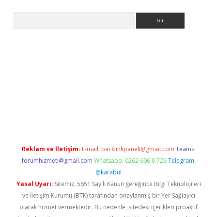
Arama
bet güncel giriş
betexper indir
Reklam ve İletişim:
E-mail:
backlinkpaneli@gmail.com
Teams:
forumhizmeti@gmail.com
Whatsapp: 0262 606 0 726
Telegram:
@karabul
Yasal Uyarı:
Sitemiz, 5651 Sayılı Kanun gereğince Bilgi Teknolojileri
ve İletişim Kurumu (BTK) tarafından onaylanmış bir Yer Sağlayıcı
olarak hizmet vermektedir. Bu nedenle, sitedeki içerikleri proaktif