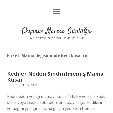
menüyü
Anasayfa
aç
Gizlilik Politikası
Okyanus Macera Günlüğü
Yasal Uyarı
Deniz hikayeleriyle dolu keyifli yolculuk!
Hakkımızda
Etiket:
Mama değişiminde kedi kusar mı
Kediler Neden Sindirilmemiş Mama
Kusar
Tarih: Şubat 18, 2025
Kedi neden yediği mamayı kusar? Hızlı yiyen bir kedi,
stres veya başka sebeplerden dolayı diğer kedilerin
yemeğini yediğine inandığı için yedikten hemen