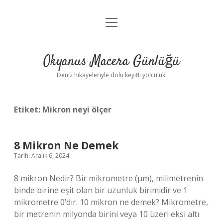
menüyü
Anasayfa
aç
Gizlilik Politikası
Okyanus Macera Günlüğü
Yasal Uyarı
Deniz hikayeleriyle dolu keyifli yolculuk!
Hakkımızda
Etiket:
Mikron neyi ölçer
8 Mikron Ne Demek
Tarih: Aralık 6, 2024
8 mikron Nedir? Bir mikrometre (µm), milimetrenin
binde birine eşit olan bir uzunluk birimidir ve 1
mikrometre 0’dır. 10 mikron ne demek? Mikrometre,
bir metrenin milyonda birini veya 10 üzeri eksi altı