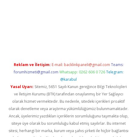
bet güncel giriş
betexper indir
Reklam ve İletişim:
E-mail:
backlinkpaneli@gmail.com
Teams:
forumhizmeti@gmail.com
Whatsapp: 0262 606 0 726
Telegram:
@karabul
Yasal Uyarı:
Sitemiz, 5651 Sayılı Kanun gereğince Bilgi Teknolojileri
ve İletişim Kurumu (BTK) tarafından onaylanmış bir Yer Sağlayıcı
olarak hizmet vermektedir. Bu nedenle, sitedeki içerikleri proaktif
olarak denetleme veya araştırma yükümlülüğümüz bulunmamaktadır.
Ancak, üyelerimiz yazdıkları içeriklerin sorumluluğunu taşımakta olup,
siteye üye olarak bu sorumluluğu kabul etmiş sayılırlar. Bu internet
sitesi, herhangi bir marka, kurum veya şahıs şirketi ile hiçbir bağlantısı