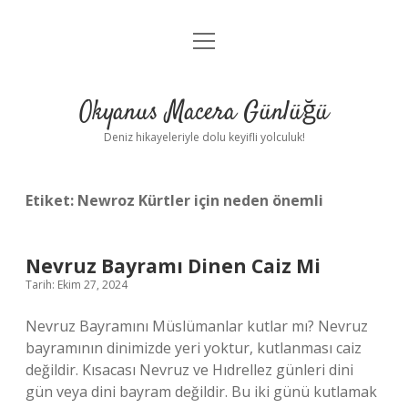
menüyü
Anasayfa
aç
Gizlilik Politikası
Okyanus Macera Günlüğü
Yasal Uyarı
Deniz hikayeleriyle dolu keyifli yolculuk!
Hakkımızda
Etiket:
Newroz Kürtler için neden önemli
Nevruz Bayramı Dinen Caiz Mi
Tarih: Ekim 27, 2024
Nevruz Bayramını Müslümanlar kutlar mı? Nevruz
bayramının dinimizde yeri yoktur, kutlanması caiz
değildir. Kısacası Nevruz ve Hıdrellez günleri dini
gün veya dini bayram değildir. Bu iki günü kutlamak