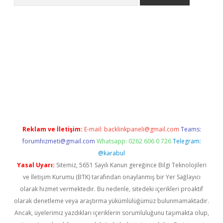
et güncel giriş
betexper indir
Reklam ve İletişim:
E-mail:
backlinkpaneli@gmail.com
Teams:
forumhizmeti@gmail.com
Whatsapp: 0262 606 0 726
Telegram:
@karabul
Yasal Uyarı:
Sitemiz, 5651 Sayılı Kanun gereğince Bilgi Teknolojileri
ve İletişim Kurumu (BTK) tarafından onaylanmış bir Yer Sağlayıcı
olarak hizmet vermektedir. Bu nedenle, sitedeki içerikleri proaktif
olarak denetleme veya araştırma yükümlülüğümüz bulunmamaktadır.
Ancak, üyelerimiz yazdıkları içeriklerin sorumluluğunu taşımakta olup,