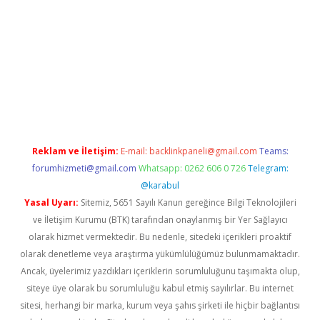
bet güncel giriş
betexper indir
Reklam ve İletişim:
E-mail:
backlinkpaneli@gmail.com
Teams:
forumhizmeti@gmail.com
Whatsapp: 0262 606 0 726
Telegram:
@karabul
Yasal Uyarı:
Sitemiz, 5651 Sayılı Kanun gereğince Bilgi Teknolojileri
ve İletişim Kurumu (BTK) tarafından onaylanmış bir Yer Sağlayıcı
olarak hizmet vermektedir. Bu nedenle, sitedeki içerikleri proaktif
olarak denetleme veya araştırma yükümlülüğümüz bulunmamaktadır.
Ancak, üyelerimiz yazdıkları içeriklerin sorumluluğunu taşımakta olup,
siteye üye olarak bu sorumluluğu kabul etmiş sayılırlar. Bu internet
sitesi, herhangi bir marka, kurum veya şahıs şirketi ile hiçbir bağlantısı