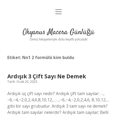
menüyü
Anasayfa
aç
Gizlilik Politikası
Okyanus Macera Günlüğü
Yasal Uyarı
Deniz hikayeleriyle dolu keyifli yolculuk!
Hakkımızda
Etiket:
Nn1 2 formülü kim buldu
Ardışık 3 Çift Sayı Ne Demek
Tarih: Ocak 20, 2025
Ardışık üç çift sayı nedir? Ardışık çift tam sayılar: …,
−6,−4,−2,0,2,4,6,8,10,12,……,−6,−4,−2,0,2,4,6, 8,10,12,…
gibi bir sayı grubudur. Ardışık 3 tam sayı ne demek?
Ardışık tam sayılar nelerdir? Ardışık tam sayılar; Belli