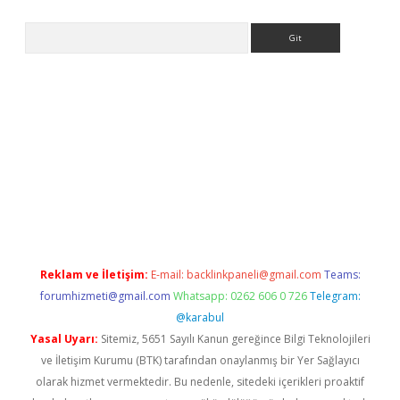
Arama
et güncel giriş
betexper indir
Reklam ve İletişim:
E-mail:
backlinkpaneli@gmail.com
Teams:
forumhizmeti@gmail.com
Whatsapp: 0262 606 0 726
Telegram:
@karabul
Yasal Uyarı:
Sitemiz, 5651 Sayılı Kanun gereğince Bilgi Teknolojileri
ve İletişim Kurumu (BTK) tarafından onaylanmış bir Yer Sağlayıcı
olarak hizmet vermektedir. Bu nedenle, sitedeki içerikleri proaktif