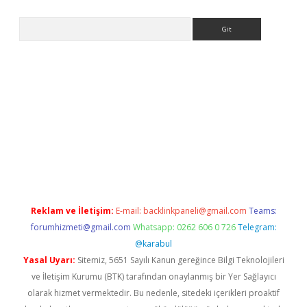
Arama
bet güncel giriş
betexper indir
Reklam ve İletişim:
E-mail:
backlinkpaneli@gmail.com
Teams:
forumhizmeti@gmail.com
Whatsapp: 0262 606 0 726
Telegram:
@karabul
Yasal Uyarı:
Sitemiz, 5651 Sayılı Kanun gereğince Bilgi Teknolojileri
ve İletişim Kurumu (BTK) tarafından onaylanmış bir Yer Sağlayıcı
olarak hizmet vermektedir. Bu nedenle, sitedeki içerikleri proaktif