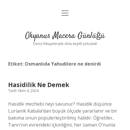
menüyü
Anasayfa
aç
Gizlilik Politikası
Okyanus Macera Günlüğü
Yasal Uyarı
Deniz hikayeleriyle dolu keyifli yolculuk!
Hakkımızda
Etiket:
Osmanlıda Yahudilere ne denirdi
Hasidilik Ne Demek
Tarih: Ekim 4, 2024
Hasidik mezhebi neyi savunur? Hasidik düşünce
Lurianik Kabala’dan büyük ölçüde yararlanır ve bir
bakıma onun popülerleştirilmiş halidir. Öğretiler,
Tanrı’nın evrendeki içkinliğini, her zaman O’nunla