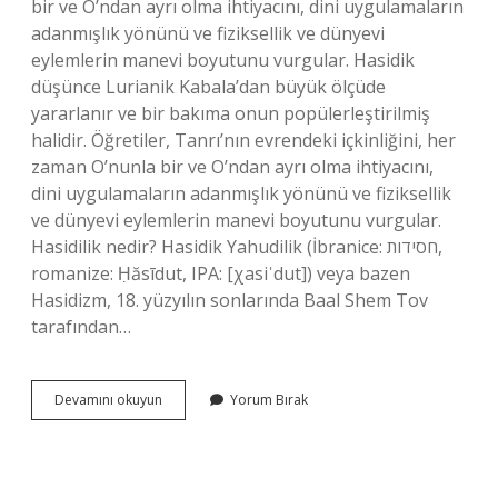
bir ve O’ndan ayrı olma ihtiyacını, dini uygulamaların
adanmışlık yönünü ve fiziksellik ve dünyevi
eylemlerin manevi boyutunu vurgular. Hasidik
düşünce Lurianik Kabala’dan büyük ölçüde
yararlanır ve bir bakıma onun popülerleştirilmiş
halidir. Öğretiler, Tanrı’nın evrendeki içkinliğini, her
zaman O’nunla bir ve O’ndan ayrı olma ihtiyacını,
dini uygulamaların adanmışlık yönünü ve fiziksellik
ve dünyevi eylemlerin manevi boyutunu vurgular.
Hasidilik nedir? Hasidik Yahudilik (İbranice: חסידות,
romanize: Ḥăsīdut, IPA: [χasiˈdut]) veya bazen
Hasidizm, 18. yüzyılın sonlarında Baal Shem Tov
tarafından…
Hasidilik
Devamını okuyun
Yorum Bırak
Ne
Demek