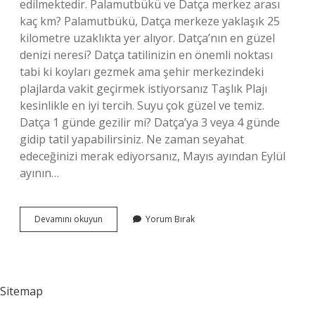
edilmektedir. Palamutbükü ve Datça merkez arası
kaç km? Palamutbükü, Datça merkeze yaklaşık 25
kilometre uzaklıkta yer alıyor. Datça’nın en güzel
denizi neresi? Datça tatilinizin en önemli noktası
tabi ki koyları gezmek ama şehir merkezindeki
plajlarda vakit geçirmek istiyorsanız Taşlık Plajı
kesinlikle en iyi tercih. Suyu çok güzel ve temiz.
Datça 1 günde gezilir mi? Datça’ya 3 veya 4 günde
gidip tatil yapabilirsiniz. Ne zaman seyahat
edeceğinizi merak ediyorsanız, Mayıs ayından Eylül
ayının…
Datça
Devamını okuyun
Yorum Bırak
Merkez
Mi
Palamutbükü
Mü
Sitemap