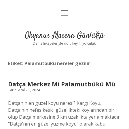
menüyü
Anasayfa
aç
Gizlilik Politikası
Okyanus Macera Günlüğü
Yasal Uyarı
Deniz hikayeleriyle dolu keyifli yolculuk!
Hakkımızda
Etiket:
Palamutbükü nereler gezilir
Datça Merkez Mi Palamutbükü Mü
Tarih: Aralık 1, 2024
Datçanın en güzel koyu neresi? Kargı Koyu,
Datça’nın nefes kesici güzellikteki koylarından biri
olup Datça merkezine 3 km uzaklıkta yer almaktadır.
“Datça’nın en güzel yüzme koyu” olarak kabul