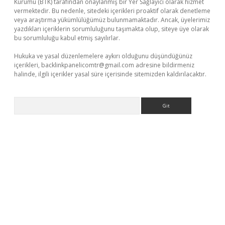
Kurumu (BTK) tarafından onaylanmış bir Yer Sağlayıcı olarak hizmet
vermektedir. Bu nedenle, sitedeki içerikleri proaktif olarak denetleme
veya araştırma yükümlülüğümüz bulunmamaktadır. Ancak, üyelerimiz
yazdıkları içeriklerin sorumluluğunu taşımakta olup, siteye üye olarak
bu sorumluluğu kabul etmiş sayılırlar.
Hukuka ve yasal düzenlemelere aykırı olduğunu düşündüğünüz
içerikleri,
backlinkpanelicomtr@gmail.com
adresine bildirmeniz
halinde, ilgili içerikler yasal süre içerisinde sitemizden kaldırılacaktır.
Arama
t güncel giriş
betexper indir