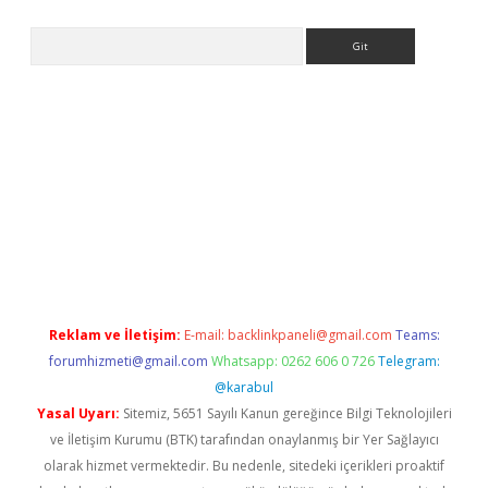
Arama
et güncel giriş
betexper indir
Reklam ve İletişim:
E-mail:
backlinkpaneli@gmail.com
Teams:
forumhizmeti@gmail.com
Whatsapp: 0262 606 0 726
Telegram:
@karabul
Yasal Uyarı:
Sitemiz, 5651 Sayılı Kanun gereğince Bilgi Teknolojileri
ve İletişim Kurumu (BTK) tarafından onaylanmış bir Yer Sağlayıcı
olarak hizmet vermektedir. Bu nedenle, sitedeki içerikleri proaktif