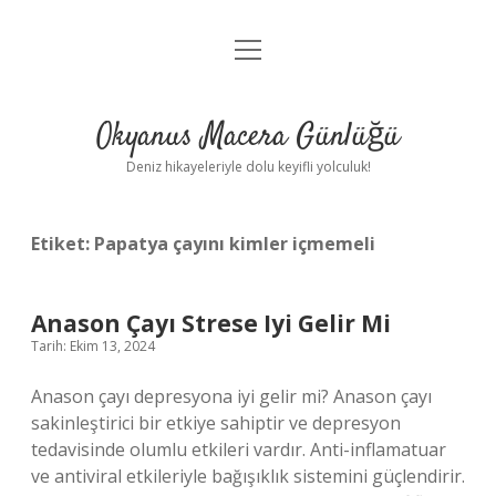
menüyü
Anasayfa
aç
Gizlilik Politikası
Okyanus Macera Günlüğü
Yasal Uyarı
Deniz hikayeleriyle dolu keyifli yolculuk!
Hakkımızda
Etiket:
Papatya çayını kimler içmemeli
Anason Çayı Strese Iyi Gelir Mi
Tarih: Ekim 13, 2024
Anason çayı depresyona iyi gelir mi? Anason çayı
sakinleştirici bir etkiye sahiptir ve depresyon
tedavisinde olumlu etkileri vardır. Anti-inflamatuar
ve antiviral etkileriyle bağışıklık sistemini güçlendirir.