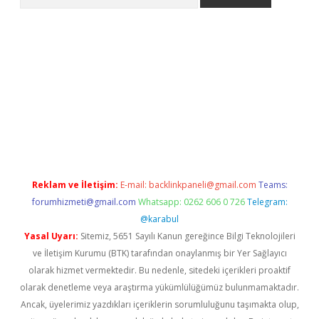
xbet güncel giriş
betexper indir
Reklam ve İletişim:
E-mail:
backlinkpaneli@gmail.com
Teams:
forumhizmeti@gmail.com
Whatsapp: 0262 606 0 726
Telegram:
@karabul
Yasal Uyarı:
Sitemiz, 5651 Sayılı Kanun gereğince Bilgi Teknolojileri
ve İletişim Kurumu (BTK) tarafından onaylanmış bir Yer Sağlayıcı
olarak hizmet vermektedir. Bu nedenle, sitedeki içerikleri proaktif
olarak denetleme veya araştırma yükümlülüğümüz bulunmamaktadır.
Ancak, üyelerimiz yazdıkları içeriklerin sorumluluğunu taşımakta olup,