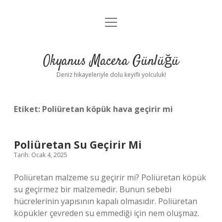
menüyü
Anasayfa
aç
Gizlilik Politikası
Okyanus Macera Günlüğü
Yasal Uyarı
Deniz hikayeleriyle dolu keyifli yolculuk!
Hakkımızda
Etiket:
Poliüretan köpük hava geçirir mi
Poliüretan Su Geçirir Mi
Tarih: Ocak 4, 2025
Poliüretan malzeme su geçirir mi? Poliüretan köpük
su geçirmez bir malzemedir. Bunun sebebi
hücrelerinin yapısının kapalı olmasıdır. Poliüretan
köpükler çevreden su emmediği için nem oluşmaz.