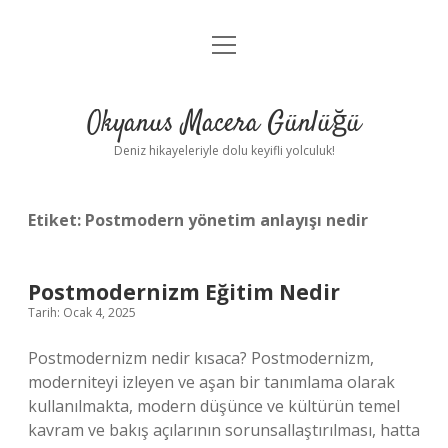
menüyü
Anasayfa
aç
Gizlilik Politikası
Okyanus Macera Günlüğü
Yasal Uyarı
Deniz hikayeleriyle dolu keyifli yolculuk!
Hakkımızda
Etiket:
Postmodern yönetim anlayışı nedir
Postmodernizm Eğitim Nedir
Tarih: Ocak 4, 2025
Postmodernizm nedir kısaca? Postmodernizm,
moderniteyi izleyen ve aşan bir tanımlama olarak
kullanılmakta, modern düşünce ve kültürün temel
kavram ve bakış açılarının sorunsallaştırılması, hatta