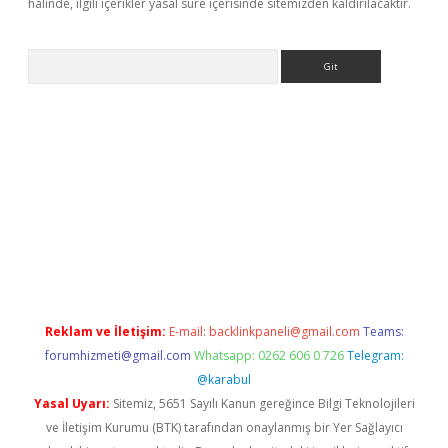
halinde, ilgili içerikler yasal süre içerisinde sitemizden kaldırılacaktır.
Arama
et güncel giriş
betexper indir
Reklam ve İletişim:
E-mail:
backlinkpaneli@gmail.com
Teams:
forumhizmeti@gmail.com
Whatsapp: 0262 606 0 726
Telegram:
@karabul
Yasal Uyarı:
Sitemiz, 5651 Sayılı Kanun gereğince Bilgi Teknolojileri
ve İletişim Kurumu (BTK) tarafından onaylanmış bir Yer Sağlayıcı