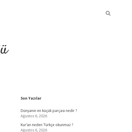
ğü
Sidebar
Son Yazılar
elexbet güncel
Dünyanın en küçük parçası nedir ?
Ağustos 6, 2026
Kur’an neden Türkçe okunmaz ?
Ağustos 6, 2026