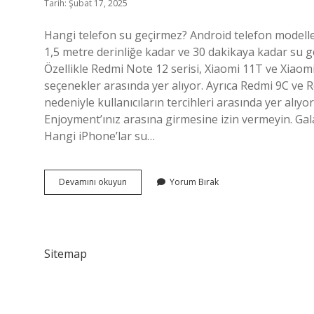
Tarih: Şubat 17, 2025
Hangi telefon su geçirmez? Android telefon modeller
1,5 metre derinliğe kadar ve 30 dakikaya kadar su g
Özellikle Redmi Note 12 serisi, Xiaomi 11T ve Xiao
seçenekler arasında yer alıyor. Ayrıca Redmi 9C ve 
nedeniyle kullanıcıların tercihleri ​​arasında yer alı
Enjoyment’ınız arasına girmesine izin vermeyin. Galax
Hangi iPhone’lar su…
Hangi
Devamını okuyun
Yorum Bırak
Telefon
Su
Geçirmiyor
Sitemap