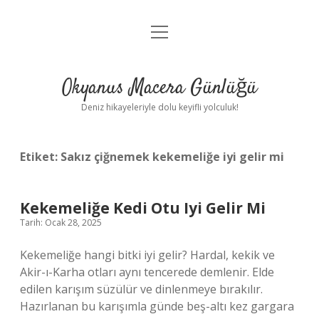
menüyü
Anasayfa
aç
Gizlilik Politikası
Okyanus Macera Günlüğü
Yasal Uyarı
Deniz hikayeleriyle dolu keyifli yolculuk!
Hakkımızda
Etiket:
Sakız çiğnemek kekemeliğe iyi gelir mi
Kekemeliğe Kedi Otu Iyi Gelir Mi
Tarih: Ocak 28, 2025
Kekemeliğe hangi bitki iyi gelir? Hardal, kekik ve
Akir-ı-Karha otları aynı tencerede demlenir. Elde
edilen karışım süzülür ve dinlenmeye bırakılır.
Hazırlanan bu karışımla günde beş-altı kez gargara