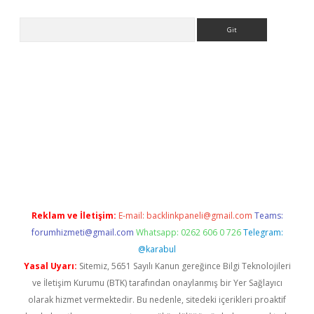
Arama
bet güncel giriş
betexper indir
Reklam ve İletişim:
E-mail:
backlinkpaneli@gmail.com
Teams:
forumhizmeti@gmail.com
Whatsapp: 0262 606 0 726
Telegram:
@karabul
Yasal Uyarı:
Sitemiz, 5651 Sayılı Kanun gereğince Bilgi Teknolojileri
ve İletişim Kurumu (BTK) tarafından onaylanmış bir Yer Sağlayıcı
olarak hizmet vermektedir. Bu nedenle, sitedeki içerikleri proaktif