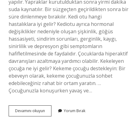
yapılır. Yapraklar kurutulduktan sonra yirmi dakika
suda kaynatılır. Bir süzgeçten geçirildikten sonra bir
süre dinlenmeye bırakılır. Kedi otu hangi
hastalıklara iyi gelir? Kediotu ayrıca hormonal
değişiklikler nedeniyle oluşan şişkinlik, göğüs
hassasiyeti, sindirim sorunları, gerginlik, kaygı,
sinirlilik ve depresyon gibi semptomların
hafifletilmesinde de faydalıdır. Çocuklarda hiperaktif
davranışları azaltmaya yardımcı olabilir. Kekeleyen
çocuğa ne iyi gelir? Kekeme çocuğu destekleyin: Bir
ebeveyn olarak, kekeme çocuğunuzla sohbet
edebileceğiniz rahat bir ortam yaratın. …
Çocuğunuzla konuşurken yavaş ve…
Kekemeliğe
Devamını okuyun
Yorum Bırak
Kedi
Otu
Iyi
Gelir