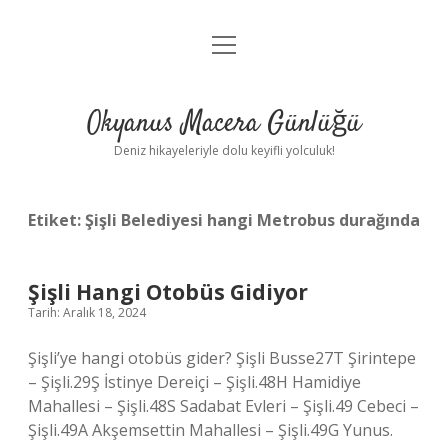
menüyü
Anasayfa
aç
Gizlilik Politikası
Okyanus Macera Günlüğü
Yasal Uyarı
Deniz hikayeleriyle dolu keyifli yolculuk!
Hakkımızda
Etiket:
Şişli Belediyesi hangi Metrobus durağında
Şişli Hangi Otobüs Gidiyor
Tarih: Aralık 18, 2024
Şişli’ye hangi otobüs gider? Şişli Busse27T Şirintepe
– Şişli.29Ş İstinye Dereiçi – Şişli.48H Hamidiye
Mahallesi – Şişli.48S Sadabat Evleri – Şişli.49 Cebeci –
Şişli.49A Akşemsettin Mahallesi – Şişli.49G Yunus.