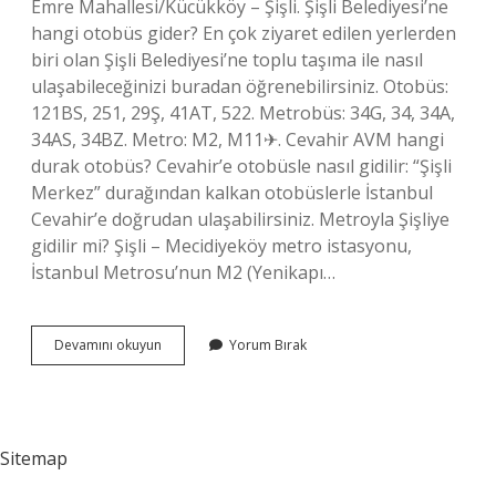
Emre Mahallesi/Kücükköy – Şişli. Şişli Belediyesi’ne
hangi otobüs gider? En çok ziyaret edilen yerlerden
biri olan Şişli Belediyesi’ne toplu taşıma ile nasıl
ulaşabileceğinizi buradan öğrenebilirsiniz. Otobüs:
121BS, 251, 29Ş, 41AT, 522. Metrobüs: 34G, 34, 34A,
34AS, 34BZ. Metro: M2, M11✈. Cevahir AVM hangi
durak otobüs? Cevahir’e otobüsle nasıl gidilir: “Şişli
Merkez” durağından kalkan otobüslerle İstanbul
Cevahir’e doğrudan ulaşabilirsiniz. Metroyla Şişliye
gidilir mi? Şişli – Mecidiyeköy metro istasyonu,
İstanbul Metrosu’nun M2 (Yenikapı…
Şişli
Devamını okuyun
Yorum Bırak
Hangi
Otobüs
Gidiyor
Sitemap