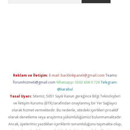
et güncel giriş
betexper indir
Reklam ve İletişim:
E-mail:
backlinkpaneli@gmail.com
Teams:
forumhizmeti@gmail.com
Whatsapp: 0262 606 0 726
Telegram:
@karabul
Yasal Uyarı:
Sitemiz, 5651 Sayılı Kanun gereğince Bilgi Teknolojileri
ve İletişim Kurumu (BTK) tarafından onaylanmış bir Yer Sağlayıcı
olarak hizmet vermektedir. Bu nedenle, sitedeki içerikleri proaktif
olarak denetleme veya araştırma yükümlülüğümüz bulunmamaktadır.
Ancak, üyelerimiz yazdıkları içeriklerin sorumluluğunu taşımakta olup,