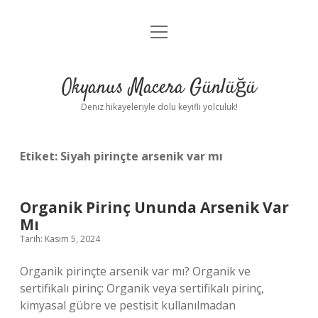
menüyü
Anasayfa
aç
Gizlilik Politikası
Okyanus Macera Günlüğü
Yasal Uyarı
Deniz hikayeleriyle dolu keyifli yolculuk!
Hakkımızda
Etiket:
Siyah pirinçte arsenik var mı
Organik Pirinç Ununda Arsenik Var
Mı
Tarih: Kasım 5, 2024
Organik pirinçte arsenik var mı? Organik ve
sertifikalı pirinç: Organik veya sertifikalı pirinç,
kimyasal gübre ve pestisit kullanılmadan