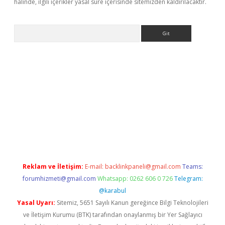
halinde, ilgili içerikler yasal süre içerisinde sitemizden kaldırılacaktır.
Arama
exbet güncel giriş
betexper indir
Reklam ve İletişim:
E-mail:
backlinkpaneli@gmail.com
Teams:
forumhizmeti@gmail.com
Whatsapp: 0262 606 0 726
Telegram:
@karabul
Yasal Uyarı:
Sitemiz, 5651 Sayılı Kanun gereğince Bilgi Teknolojileri
ve İletişim Kurumu (BTK) tarafından onaylanmış bir Yer Sağlayıcı