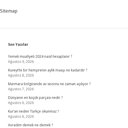
Var
Mı
Sitemap
Sidebar
Son Yazılar
Yemek muafiyeti 2024 nasıl hesaplanır ?
Ağustos 9, 2026
Kuveyt’te bir hemşirenin aylık maaşı ne kadardır ?
Ağustos 8, 2026
Marmara bölgesinde av sezonu ne zaman açılıyor ?
Ağustos 7, 2026
Dünyanın en küçük parçası nedir ?
Ağustos 6, 2026
Kur’an neden Türkçe okunmaz ?
Ağustos 6, 2026
Avradım demek ne demek ?