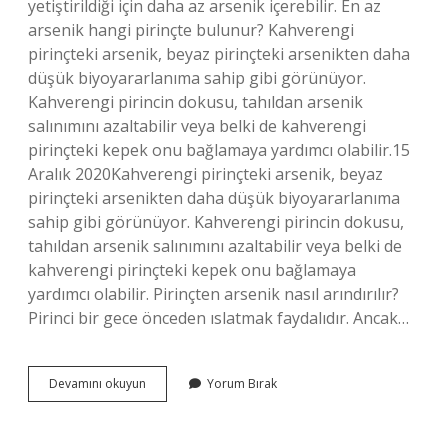
yetiştirildiği için daha az arsenik içerebilir. En az
arsenik hangi pirinçte bulunur? Kahverengi
pirinçteki arsenik, beyaz pirinçteki arsenikten daha
düşük biyoyararlanıma sahip gibi görünüyor.
Kahverengi pirincin dokusu, tahıldan arsenik
salınımını azaltabilir veya belki de kahverengi
pirinçteki kepek onu bağlamaya yardımcı olabilir.15
Aralık 2020Kahverengi pirinçteki arsenik, beyaz
pirinçteki arsenikten daha düşük biyoyararlanıma
sahip gibi görünüyor. Kahverengi pirincin dokusu,
tahıldan arsenik salınımını azaltabilir veya belki de
kahverengi pirinçteki kepek onu bağlamaya
yardımcı olabilir. Pirinçten arsenik nasıl arındırılır?
Pirinci bir gece önceden ıslatmak faydalıdır. Ancak…
Organik
Devamını okuyun
Yorum Bırak
Pirinç
Ununda
Arsenik