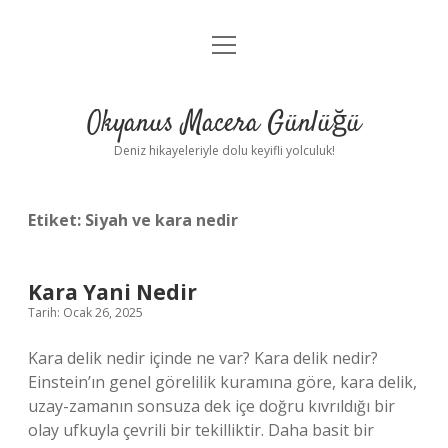
menüyü
Anasayfa
aç
Gizlilik Politikası
Okyanus Macera Günlüğü
Yasal Uyarı
Deniz hikayeleriyle dolu keyifli yolculuk!
Hakkımızda
Etiket:
Siyah ve kara nedir
Kara Yani Nedir
Tarih: Ocak 26, 2025
Kara delik nedir içinde ne var? Kara delik nedir?
Einstein’ın genel görelilik kuramına göre, kara delik,
uzay-zamanın sonsuza dek içe doğru kıvrıldığı bir
olay ufkuyla çevrili bir tekilliktir. Daha basit bir