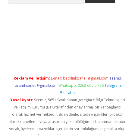
bet güncel giriş
betexper indir
Reklam ve İletişim:
E-mail:
backlinkpaneli@gmail.com
Teams:
forumhizmeti@gmail.com
Whatsapp: 0262 606 0 726
Telegram:
@karabul
Yasal Uyarı:
Sitemiz, 5651 Sayılı Kanun gereğince Bilgi Teknolojileri
ve İletişim Kurumu (BTK) tarafından onaylanmış bir Yer Sağlayıcı
olarak hizmet vermektedir. Bu nedenle, sitedeki içerikleri proaktif
olarak denetleme veya araştırma yükümlülüğümüz bulunmamaktadır.
Ancak, üyelerimiz yazdıkları içeriklerin sorumluluğunu taşımakta olup,