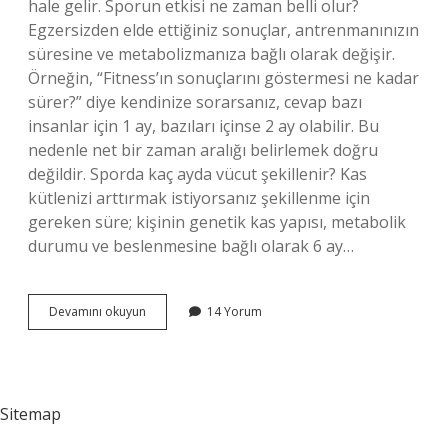
hale gelir. Sporun etkisi ne zaman belli olur?
Egzersizden elde ettiğiniz sonuçlar, antrenmanınızın
süresine ve metabolizmanıza bağlı olarak değişir.
Örneğin, “Fitness’ın sonuçlarını göstermesi ne kadar
sürer?” diye kendinize sorarsanız, cevap bazı
insanlar için 1 ay, bazıları içinse 2 ay olabilir. Bu
nedenle net bir zaman aralığı belirlemek doğru
değildir. Sporda kaç ayda vücut şekillenir? Kas
kütlenizi arttırmak istiyorsanız şekillenme için
gereken süre; kişinin genetik kas yapısı, metabolik
durumu ve beslenmesine bağlı olarak 6 ay…
Sporda
Devamını okuyun
14 Yorum
Değişim
Ne
Zaman
Belli
Olur
Sitemap