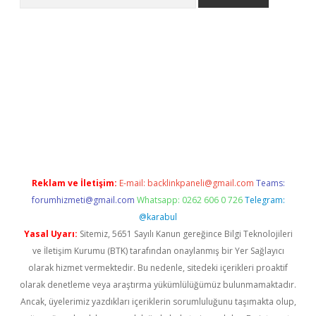
et güncel giriş
betexper indir
Reklam ve İletişim:
E-mail:
backlinkpaneli@gmail.com
Teams:
forumhizmeti@gmail.com
Whatsapp: 0262 606 0 726
Telegram:
@karabul
Yasal Uyarı:
Sitemiz, 5651 Sayılı Kanun gereğince Bilgi Teknolojileri
ve İletişim Kurumu (BTK) tarafından onaylanmış bir Yer Sağlayıcı
olarak hizmet vermektedir. Bu nedenle, sitedeki içerikleri proaktif
olarak denetleme veya araştırma yükümlülüğümüz bulunmamaktadır.
Ancak, üyelerimiz yazdıkları içeriklerin sorumluluğunu taşımakta olup,