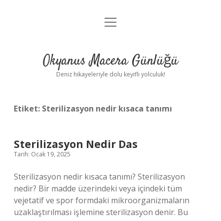
menüyü
Anasayfa
aç
Gizlilik Politikası
Okyanus Macera Günlüğü
Yasal Uyarı
Deniz hikayeleriyle dolu keyifli yolculuk!
Hakkımızda
Etiket:
Sterilizasyon nedir kısaca tanımı
Sterilizasyon Nedir Das
Tarih: Ocak 19, 2025
Sterilizasyon nedir kısaca tanımı? Sterilizasyon
nedir? Bir madde üzerindeki veya içindeki tüm
vejetatif ve spor formdaki mikroorganizmaların
uzaklaştırılması işlemine sterilizasyon denir. Bu