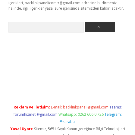
içerikleri,
backlinkpanelicomtr@gmail.com
adresine bildirmeniz
halinde, ilgili içerikler yasal süre içerisinde sitemizden kaldırılacaktır.
Arama
et güncel giriş
betexper indir
Reklam ve İletişim:
E-mail:
backlinkpaneli@gmail.com
Teams:
forumhizmeti@gmail.com
Whatsapp: 0262 606 0 726
Telegram:
@karabul
Yasal Uyarı:
Sitemiz, 5651 Sayılı Kanun gereğince Bilgi Teknolojileri