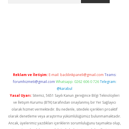
et güncel giriş
betexper indir
Reklam ve İletişim:
E-mail:
backlinkpaneli@gmail.com
Teams:
forumhizmeti@gmail.com
Whatsapp: 0262 606 0 726
Telegram:
@karabul
Yasal Uyarı:
Sitemiz, 5651 Sayılı Kanun gereğince Bilgi Teknolojileri
ve İletişim Kurumu (BTK) tarafından onaylanmış bir Yer Sağlayıcı
olarak hizmet vermektedir. Bu nedenle, sitedeki içerikleri proaktif
olarak denetleme veya araştırma yükümlülüğümüz bulunmamaktadır.
Ancak, üyelerimiz yazdıkları içeriklerin sorumluluğunu taşımakta olup,