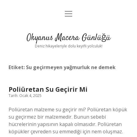
menüyü
Anasayfa
aç
Gizlilik Politikası
Okyanus Macera Günlüğü
Yasal Uyarı
Deniz hikayeleriyle dolu keyifli yolculuk!
Hakkımızda
Etiket:
Su geçirmeyen yağmurluk ne demek
Poliüretan Su Geçirir Mi
Tarih: Ocak 4, 2025
Poliüretan malzeme su geçirir mi? Poliüretan köpük
su geçirmez bir malzemedir. Bunun sebebi
hücrelerinin yapısının kapalı olmasıdır. Poliüretan
köpükler çevreden su emmediği için nem oluşmaz.