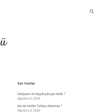
ğü
Sidebar
Son Yazılar
elexbet günce
Dünyanın en küçük parçası nedir ?
Ağustos 6, 2026
Kur’an neden Türkçe okunmaz ?
Ağustos 6, 2026