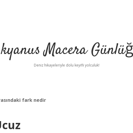
kyanus Macera Günlü
Deniz hikayeleriyle dolu keyifli yolculuk!
sındaki fark nedir
Ucuz