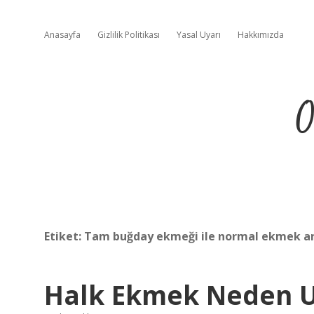
Anasayfa
Gizlilik Politikası
Yasal Uyarı
Hakkımızda
O
Etiket:
Tam buğday ekmeği ile normal ekmek ara
Halk Ekmek Neden 