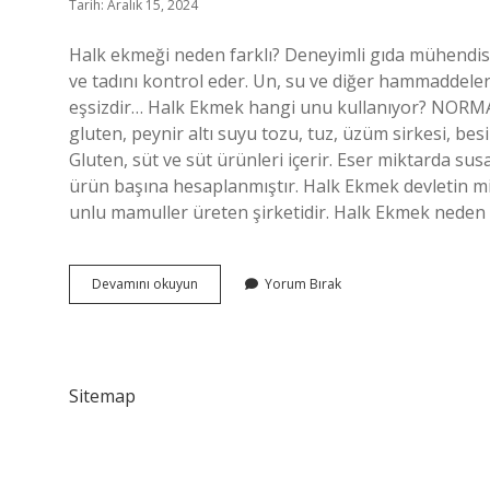
Tarih: Aralık 15, 2024
Halk ekmeği neden farklı? Deneyimli gıda mühendis
ve tadını kontrol eder. Un, su ve diğer hammaddeler
eşsizdir… Halk Ekmek hangi unu kullanıyor? NORMAL
gluten, peynir altı suyu tozu, tuz, üzüm sirkesi, bes
Gluten, süt ve süt ürünleri içerir. Eser miktarda sus
ürün başına hesaplanmıştır. Halk Ekmek devletin mi
unlu mamuller üreten şirketidir. Halk Ekmek nede
Halk
Devamını okuyun
Yorum Bırak
Ekmek
Neden
Ucuz
Sitemap