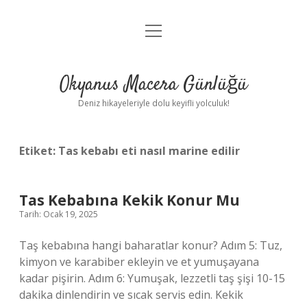
menüyü
Anasayfa
aç
Gizlilik Politikası
Okyanus Macera Günlüğü
Yasal Uyarı
Deniz hikayeleriyle dolu keyifli yolculuk!
Hakkımızda
Etiket:
Tas kebabı eti nasıl marine edilir
Tas Kebabına Kekik Konur Mu
Tarih: Ocak 19, 2025
Taş kebabına hangi baharatlar konur? Adım 5: Tuz,
kimyon ve karabiber ekleyin ve et yumuşayana
kadar pişirin. Adım 6: Yumuşak, lezzetli taş şişi 10-15
dakika dinlendirin ve sıcak servis edin. Kekik