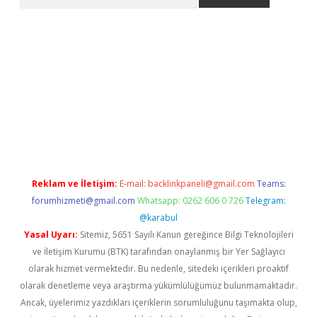
bet güncel giriş
betexper indir
Reklam ve İletişim:
E-mail:
backlinkpaneli@gmail.com
Teams:
forumhizmeti@gmail.com
Whatsapp: 0262 606 0 726
Telegram:
@karabul
Yasal Uyarı:
Sitemiz, 5651 Sayılı Kanun gereğince Bilgi Teknolojileri
ve İletişim Kurumu (BTK) tarafından onaylanmış bir Yer Sağlayıcı
olarak hizmet vermektedir. Bu nedenle, sitedeki içerikleri proaktif
olarak denetleme veya araştırma yükümlülüğümüz bulunmamaktadır.
Ancak, üyelerimiz yazdıkları içeriklerin sorumluluğunu taşımakta olup,