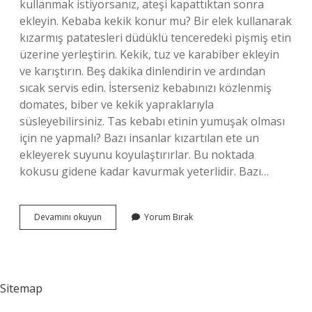
kullanmak istiyorsanız, ateşi kapattıktan sonra
ekleyin. Kebaba kekik konur mu? Bir elek kullanarak
kızarmış patatesleri düdüklü tenceredeki pişmiş etin
üzerine yerleştirin. Kekik, tuz ve karabiber ekleyin
ve karıştırın. Beş dakika dinlendirin ve ardından
sıcak servis edin. İsterseniz kebabınızı közlenmiş
domates, biber ve kekik yapraklarıyla
süsleyebilirsiniz. Tas kebabı etinin yumuşak olması
için ne yapmalı? Bazı insanlar kızartılan ete un
ekleyerek suyunu koyulaştırırlar. Bu noktada
kokusu gidene kadar kavurmak yeterlidir. Bazı…
Tas
Devamını okuyun
Yorum Bırak
Kebabına
Kekik
Konur
Mu
Sitemap