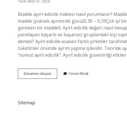
Tarih: Ekim 31, 2024
Madde ayırt edicilik indeksi nasıl yorumlanır? Madde
madde (yüksek ayrımcılık gücü)0,30 – 0,39Çok iyi bi
gereken bir madde0. Ayırt edicilik değeri nasıl hesap
yanıtlayan başarılı ve başarısız gruplardaki kişi say
demek? Ayırt edicilik esasen farklı şirketler tarafı
tüketiciler önünde ayrım yapma işlevidir. Teoride ayırt
“somut ayırt edicilik”. Ayırt edicilik güvenirliği etkil
Ayırt
Devamını okuyun
Yorum Bırak
Edicilik
Indeksi
Negatif
Ne
Demek
Sitemap