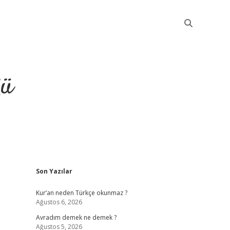
ğü
Sidebar
Son Yazılar
elexbet güncel
Kur’an neden Türkçe okunmaz ?
Ağustos 6, 2026
Avradım demek ne demek ?
Ağustos 5, 2026