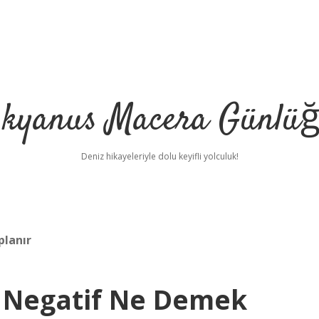
kyanus Macera Günlü
Deniz hikayeleriyle dolu keyifli yolculuk!
planır
si Negatif Ne Demek