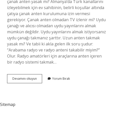
çanak anten yasak mı? Almanya’da Türk kanallarını
izleyebilmek için ev sahibinin, belirli koşullar altında
çatıya çanak anten kurulumuna izin vermesi
gerekiyor. Çanak anten olmadan TV izlenir mi? Uydu
çanağı ve alıcısı olmadan uydu yayınlarını almak
mümkün değildir. Uydu yayınlarını almak istiyorsanız
uydu çanağı takmanız şarttır. Uzun anten takmak
yasak mı? Ve tabii ki akla gelen ilk soru şudur:
“Arabama radyo ve radyo anteni takabilir miyim?”
Olur. Radyo amatörleri için araçlarına anten içeren
bir radyo sistemi takmak…
Çanak
Devamını okuyun
Yorum Bırak
Anten
Neden
Yasak
Sitemap