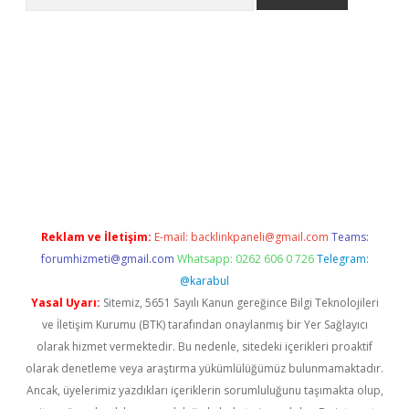
et güncel giriş
betexper indir
Reklam ve İletişim:
E-mail:
backlinkpaneli@gmail.com
Teams:
forumhizmeti@gmail.com
Whatsapp: 0262 606 0 726
Telegram:
@karabul
Yasal Uyarı:
Sitemiz, 5651 Sayılı Kanun gereğince Bilgi Teknolojileri
ve İletişim Kurumu (BTK) tarafından onaylanmış bir Yer Sağlayıcı
olarak hizmet vermektedir. Bu nedenle, sitedeki içerikleri proaktif
olarak denetleme veya araştırma yükümlülüğümüz bulunmamaktadır.
Ancak, üyelerimiz yazdıkları içeriklerin sorumluluğunu taşımakta olup,