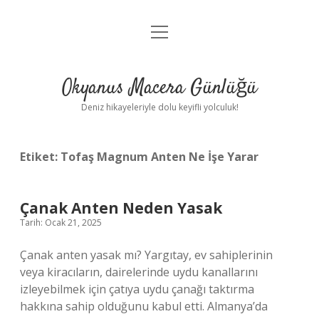
menüyü
Anasayfa
aç
Gizlilik Politikası
Okyanus Macera Günlüğü
Yasal Uyarı
Deniz hikayeleriyle dolu keyifli yolculuk!
Hakkımızda
Etiket:
Tofaş Magnum Anten Ne İşe Yarar
Çanak Anten Neden Yasak
Tarih: Ocak 21, 2025
Çanak anten yasak mı? Yargıtay, ev sahiplerinin
veya kiracıların, dairelerinde uydu kanallarını
izleyebilmek için çatıya uydu çanağı taktırma
hakkına sahip olduğunu kabul etti. Almanya’da