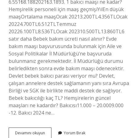
6.551₺8.1882021₺3.1893. 1 bakıcı maaşı ne kadar?
Hemşirelik personeli için maaş geçmişiYılEn düşük
maaşOrtalama maaşOcak 20213.200TL4.356TLOcak
20224.700TL6.512TLTemmuz
20226.100TL8.536TLOcak 202310.500TL13.860TL6
satır daha Bebek bakım ücreti nasıl alınır? Evde
bakım maaşı başvurusunda bulunmak için Aile ve
Sosyal Politikalar İl Müdürlüğü’ne başvuruda
bulunmanız gerekmektedir. İl Müdürlüğü durumu
belirledikten sonra evde bakım maaşı ödenecektir.
Devlet bebek bakıcı parası veriyor mu? Devlet,
çalışan annelere destek sağlamanın yanı sıra Avrupa
Birliği ve SGK ile birlikte maddi destek de sağlıyor.
Bebek bakıcılığı kaç TL? Hemşirelerin güncel
maaşları ne kadardır? Bakıcısı11.000 – 20.0009.000
-12. Bakıcı 2024 ne…
Bebek
Devamını okuyun
Yorum Bırak