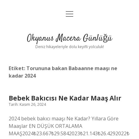
menüyü
Anasayfa
aç
Gizlilik Politikası
Okyanus Macera Günlüğü
Yasal Uyarı
Deniz hikayeleriyle dolu keyifli yolculuk!
Hakkımızda
Etiket:
Torununa bakan Babaanne maaşı ne
kadar 2024
Bebek Bakıcısı Ne Kadar Maaş Alır
Tarih: Kasım 26, 2024
2024 bebek bakıcı maaşı Ne Kadar? Yıllara Göre
Maaşlar EN DÜŞÜK ORTALAMA
MAAŞ2024₺23.667₺29.5842023₺21.143₺26.4292022₺