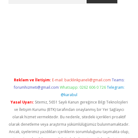
et güncel giriş
betexper indir
Reklam ve İletişim:
E-mail:
backlinkpaneli@gmail.com
Teams:
forumhizmeti@gmail.com
Whatsapp: 0262 606 0 726
Telegram:
@karabul
Yasal Uyarı:
Sitemiz, 5651 Sayılı Kanun gereğince Bilgi Teknolojileri
ve İletişim Kurumu (BTK) tarafından onaylanmış bir Yer Sağlayıcı
olarak hizmet vermektedir. Bu nedenle, sitedeki içerikleri proaktif
olarak denetleme veya araştırma yükümlülüğümüz bulunmamaktadır.
Ancak, üyelerimiz yazdıkları içeriklerin sorumluluğunu taşımakta olup,