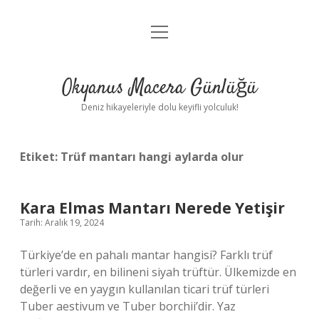
menüyü
Anasayfa
aç
Gizlilik Politikası
Okyanus Macera Günlüğü
Yasal Uyarı
Deniz hikayeleriyle dolu keyifli yolculuk!
Hakkımızda
Etiket:
Trüf mantarı hangi aylarda olur
Kara Elmas Mantarı Nerede Yetişir
Tarih: Aralık 19, 2024
Türkiye’de en pahalı mantar hangisi? Farklı trüf
türleri vardır, en bilineni siyah trüftür. Ülkemizde en
değerli ve en yaygın kullanılan ticari trüf türleri
Tuber aestivum ve Tuber borchii’dir. Yaz