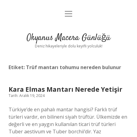
menüyü
Anasayfa
aç
Gizlilik Politikası
Okyanus Macera Günlüğü
Yasal Uyarı
Deniz hikayeleriyle dolu keyifli yolculuk!
Hakkımızda
Etiket:
Trüf mantarı tohumu nereden bulunur
Kara Elmas Mantarı Nerede Yetişir
Tarih: Aralık 19, 2024
Türkiye’de en pahalı mantar hangisi? Farklı trüf
türleri vardır, en bilineni siyah trüftür. Ülkemizde en
değerli ve en yaygın kullanılan ticari trüf türleri
Tuber aestivum ve Tuber borchii’dir. Yaz