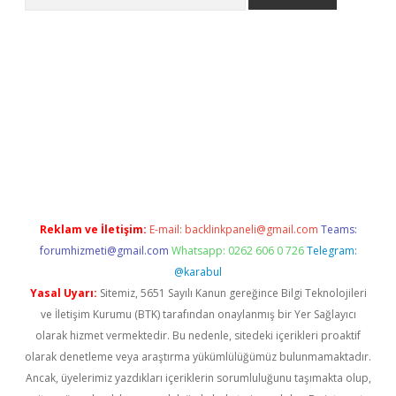
bet güncel giriş
betexper indir
Reklam ve İletişim:
E-mail:
backlinkpaneli@gmail.com
Teams:
forumhizmeti@gmail.com
Whatsapp: 0262 606 0 726
Telegram:
@karabul
Yasal Uyarı:
Sitemiz, 5651 Sayılı Kanun gereğince Bilgi Teknolojileri
ve İletişim Kurumu (BTK) tarafından onaylanmış bir Yer Sağlayıcı
olarak hizmet vermektedir. Bu nedenle, sitedeki içerikleri proaktif
olarak denetleme veya araştırma yükümlülüğümüz bulunmamaktadır.
Ancak, üyelerimiz yazdıkları içeriklerin sorumluluğunu taşımakta olup,