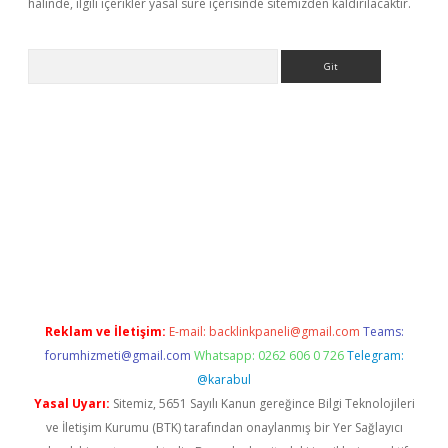
halinde, ilgili içerikler yasal süre içerisinde sitemizden kaldırılacaktır.
Arama
et güncel giriş
betexper indir
Reklam ve İletişim:
E-mail:
backlinkpaneli@gmail.com
Teams:
forumhizmeti@gmail.com
Whatsapp: 0262 606 0 726
Telegram:
@karabul
Yasal Uyarı:
Sitemiz, 5651 Sayılı Kanun gereğince Bilgi Teknolojileri
ve İletişim Kurumu (BTK) tarafından onaylanmış bir Yer Sağlayıcı