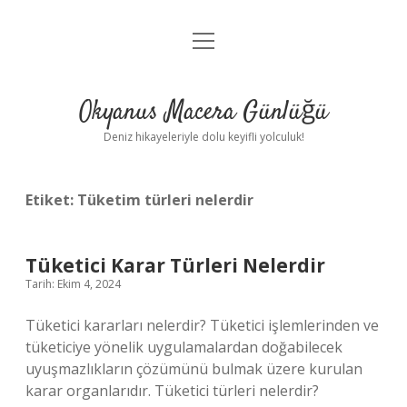
menüyü
Anasayfa
aç
Gizlilik Politikası
Okyanus Macera Günlüğü
Yasal Uyarı
Deniz hikayeleriyle dolu keyifli yolculuk!
Hakkımızda
Etiket:
Tüketim türleri nelerdir
Tüketici Karar Türleri Nelerdir
Tarih: Ekim 4, 2024
Tüketici kararları nelerdir? Tüketici işlemlerinden ve
tüketiciye yönelik uygulamalardan doğabilecek
uyuşmazlıkların çözümünü bulmak üzere kurulan
karar organlarıdır. Tüketici türleri nelerdir?