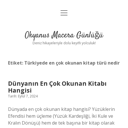
menüyü
Anasayfa
aç
Gizlilik Politikası
Okyanus Macera Günlüğü
Yasal Uyarı
Deniz hikayeleriyle dolu keyifli yolculuk!
Hakkımızda
Etiket:
Türkiyede en çok okunan kitap türü nedir
Dünyanın En Çok Okunan Kitabı
Hangisi
Tarih: Eylül 7, 2024
Dünyada en çok okunan kitap hangisi? Yüzüklerin
Efendisi hem üçleme (Yüzük Kardeşliği, İki Kule ve
Kralın Dönüşü) hem de tek başına bir kitap olarak