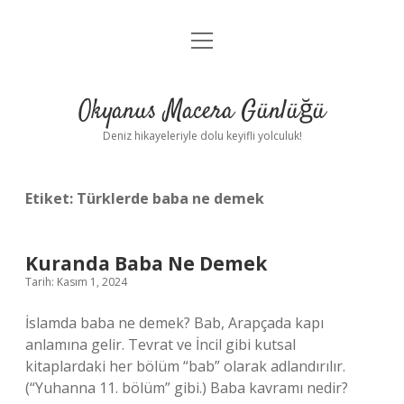
menüyü
Anasayfa
aç
Gizlilik Politikası
Okyanus Macera Günlüğü
Yasal Uyarı
Deniz hikayeleriyle dolu keyifli yolculuk!
Hakkımızda
Etiket:
Türklerde baba ne demek
Kuranda Baba Ne Demek
Tarih: Kasım 1, 2024
İslamda baba ne demek? Bab, Arapçada kapı
anlamına gelir. Tevrat ve İncil gibi kutsal
kitaplardaki her bölüm “bab” olarak adlandırılır.
(“Yuhanna 11. bölüm” gibi.) Baba kavramı nedir?