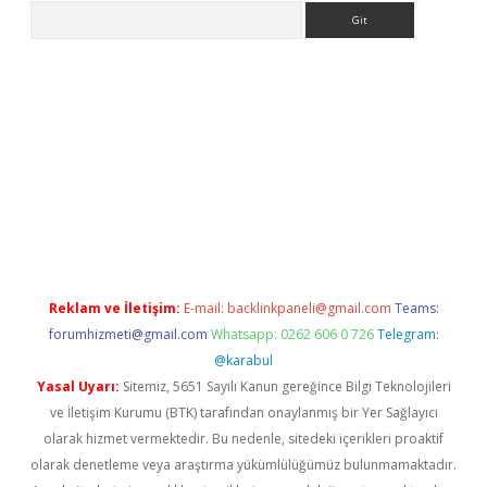
Arama
et güncel giriş
betexper indir
Reklam ve İletişim:
E-mail:
backlinkpaneli@gmail.com
Teams:
forumhizmeti@gmail.com
Whatsapp: 0262 606 0 726
Telegram:
@karabul
Yasal Uyarı:
Sitemiz, 5651 Sayılı Kanun gereğince Bilgi Teknolojileri
ve İletişim Kurumu (BTK) tarafından onaylanmış bir Yer Sağlayıcı
olarak hizmet vermektedir. Bu nedenle, sitedeki içerikleri proaktif
olarak denetleme veya araştırma yükümlülüğümüz bulunmamaktadır.