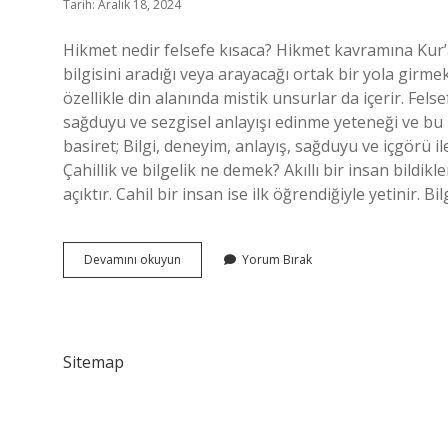
Tarih: Aralık 18, 2024
Hikmet nedir felsefe kısaca? Hikmet kavramına Kur’
bilgisini aradığı veya arayacağı ortak bir yola girmek
özellikle din alanında mistik unsurlar da içerir. Felse
sağduyu ve sezgisel anlayışı edinme yeteneği ve bu 
basiret; Bilgi, deneyim, anlayış, sağduyu ve içgörü
Çahillik ve bilgelik ne demek? Akıllı bir insan bildikl
açıktır. Cahil bir insan ise ilk öğrendiğiyle yetinir. 
Hikmet
Devamını okuyun
Yorum Bırak
Bilgelik
Ne
Demek
Felsefe
Sitemap