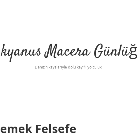
kyanus Macera Günlü
Deniz hikayeleriyle dolu keyifli yolculuk!
Demek Felsefe