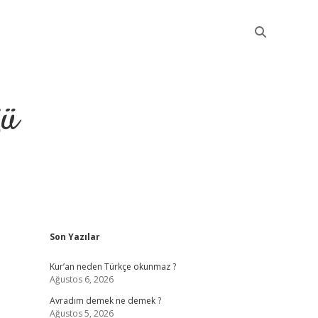
ğü
Sidebar
Son Yazılar
elexbet güncel
Kur’an neden Türkçe okunmaz ?
Ağustos 6, 2026
Avradım demek ne demek ?
Ağustos 5, 2026