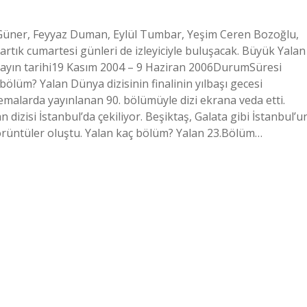
n Güner, Feyyaz Duman, Eylül Tumbar, Yeşim Ceren Bozoğlu,
artık cumartesi günleri de izleyiciyle buluşacak. Büyük Yalan
Yayın tarihi19 Kasım 2004 – 9 Haziran 2006DurumSüresi
bölüm? Yalan Dünya dizisinin finalinin yılbaşı gecesi
emalarda yayınlanan 90. bölümüyle dizi ekrana veda etti.
 dizisi İstanbul’da çekiliyor. Beşiktaş, Galata gibi İstanbul’u
görüntüler oluştu. Yalan kaç bölüm? Yalan 23.Bölüm…