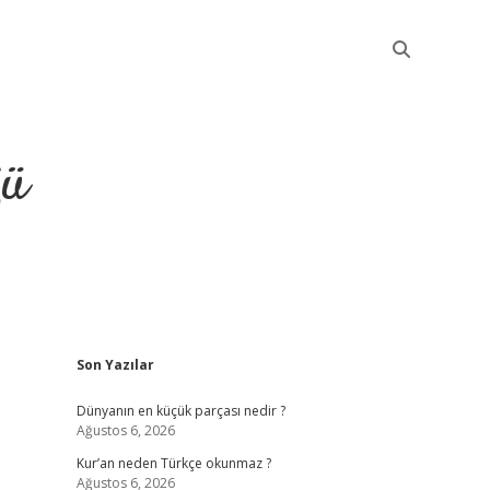
ğü
Sidebar
Son Yazılar
elexbet güncel
Dünyanın en küçük parçası nedir ?
Ağustos 6, 2026
Kur’an neden Türkçe okunmaz ?
Ağustos 6, 2026