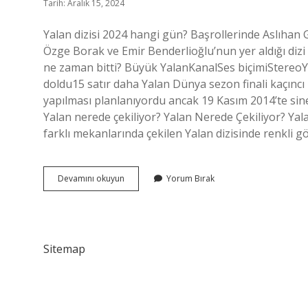
Tarih: Aralık 15, 2024
Yalan dizisi 2024 hangi gün? Başrollerinde Aslıha
Özge Borak ve Emir Benderlioğlu’nun yer aldığı dizi 
ne zaman bitti? Büyük YalanKanalSes biçimiStereo
doldu15 satır daha Yalan Dünya sezon finali kaçıncı 
yapılması planlanıyordu ancak 19 Kasım 2014’te sin
Yalan nerede çekiliyor? Yalan Nerede Çekiliyor? Yalan
farklı mekanlarında çekilen Yalan dizisinde renkli 
Yalan
Devamını okuyun
Yorum Bırak
Kaç
Bölüm
Sürecek
Sitemap