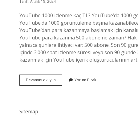
Tarih: Aralık 18, 2024
YouTube 1000 izlenme kaç TL? YouTube’da 1000 gör
YouTube’da 1000 görüntüleme başına kazanabileceğin
YouTube’dan para kazanmaya başlamak için kanalını
YouTube para kazanma 500 abone ne zaman? Hak ka
yalnızca şunlara ihtiyacı var: 500 abone. Son 90 gün
içinde 3.000 saat izlenme süresi veya son 90 günd
kazanmak için YouTube içerik oluşturucularının artı
Youtube
Devamını okuyun
Yorum Bırak
Kaç
Abone
Olunca
Para
Veriyor
Sitemap