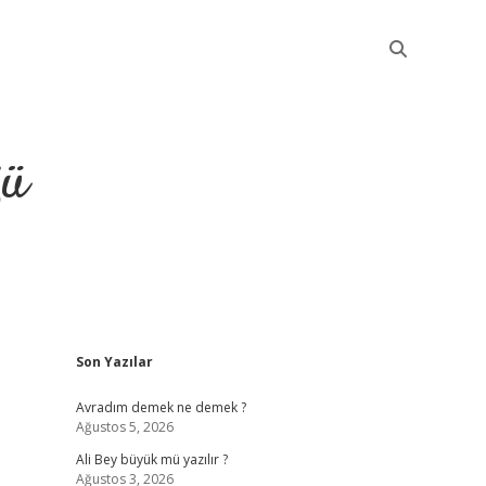
ğü
Sidebar
Son Yazılar
elexbet güncel
Avradım demek ne demek ?
Ağustos 5, 2026
Ali Bey büyük mü yazılır ?
Ağustos 3, 2026