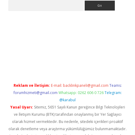
Arama
et güncel giriş
betexper indir
Reklam ve İletişim:
E-mail:
backlinkpaneli@gmail.com
Teams:
forumhizmeti@gmail.com
Whatsapp: 0262 606 0 726
Telegram:
@karabul
Yasal Uyarı:
Sitemiz, 5651 Sayılı Kanun gereğince Bilgi Teknolojileri
ve İletişim Kurumu (BTK) tarafından onaylanmış bir Yer Sağlayıcı
olarak hizmet vermektedir. Bu nedenle, sitedeki içerikleri proaktif
olarak denetleme veya araştırma yükümlülüğümüz bulunmamaktadır.