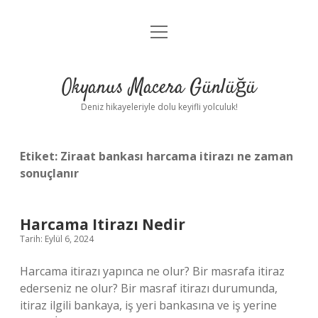
menüyü
Anasayfa
aç
Gizlilik Politikası
Okyanus Macera Günlüğü
Yasal Uyarı
Deniz hikayeleriyle dolu keyifli yolculuk!
Hakkımızda
Etiket:
Ziraat bankası harcama itirazı ne zaman
sonuçlanır
Harcama Itirazı Nedir
Tarih: Eylül 6, 2024
Harcama itirazı yapınca ne olur? Bir masrafa itiraz
ederseniz ne olur? Bir masraf itirazı durumunda,
itiraz ilgili bankaya, iş yeri bankasına ve iş yerine