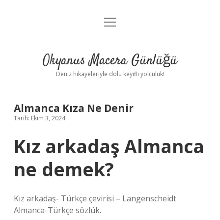
menüyü
Anasayfa
aç
Gizlilik Politikası
Okyanus Macera Günlüğü
Yasal Uyarı
Deniz hikayeleriyle dolu keyifli yolculuk!
Hakkımızda
Almanca Kıza Ne Denir
Tarih: Ekim 3, 2024
Kız arkadaş Almanca
ne demek?
Kız arkadaş- Türkçe çevirisi – Langenscheidt
Almanca-Türkçe sözlük.