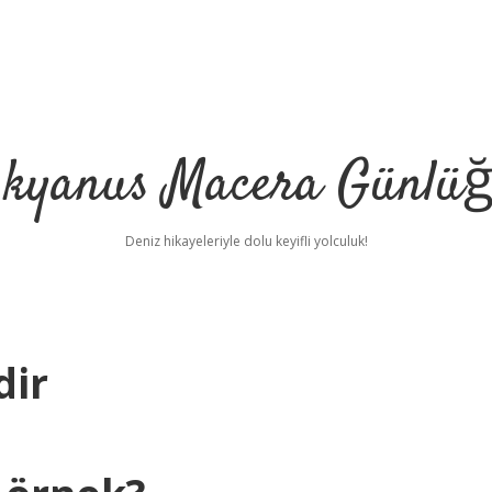
kyanus Macera Günlü
Deniz hikayeleriyle dolu keyifli yolculuk!
dir