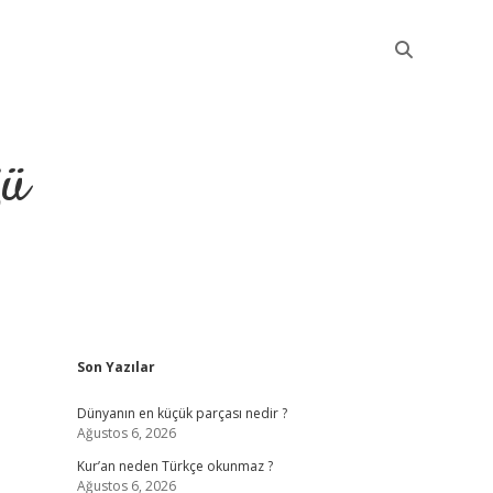
ğü
Sidebar
Son Yazılar
elexbet güncel giriş
Dünyanın en küçük parçası nedir ?
Ağustos 6, 2026
Kur’an neden Türkçe okunmaz ?
Ağustos 6, 2026