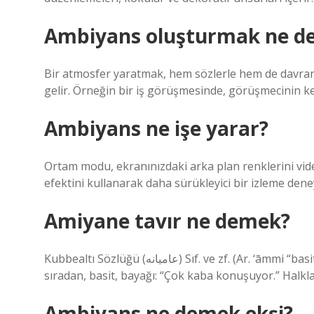
Ambiyans oluşturmak ne d
Bir atmosfer yaratmak, hem sözlerle hem de davranı
gelir. Örneğin bir iş görüşmesinde, görüşmecinin k
Ambiyans ne işe yarar?
Ortam modu, ekranınızdaki arka plan renklerini vid
efektini kullanarak daha sürükleyici bir izleme dene
Amiyane tavır ne demek?
Kubbealtı Sözlüğü (ﻋﺎﻣﻴﺎﻧﻪ) Sıf. ve zf. (Ar. ‘āmmі “basit, bayağı” Farsça āne eki ‘āmmiyane’den) Halkın üslubunda,
sıradan, basit, bayağı: “Çok kaba konuşuyor.” Halkla
Ambiyans ne demek ekşi?