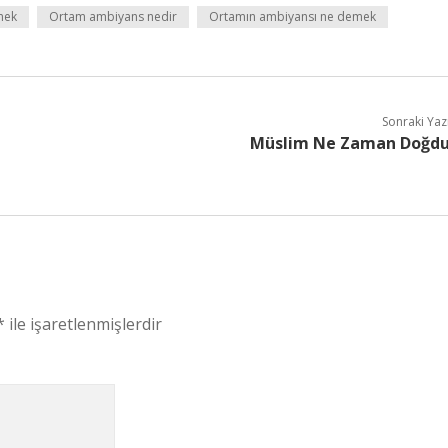
mek
Ortam ambiyans nedir
Ortamın ambiyansı ne demek
Sonraki Yaz
Müslim Ne Zaman Doğd
*
ile işaretlenmişlerdir