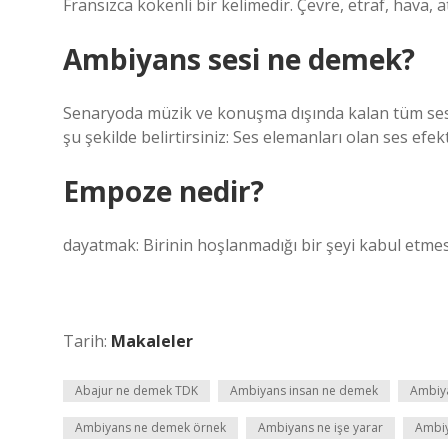
Fransızca kökenli bir kelimedir. Çevre, etraf, hava, 
Ambiyans sesi ne demek?
Senaryoda müzik ve konuşma dışında kalan tüm ses ola
şu şekilde belirtirsiniz: Ses elemanları olan ses efek
Empoze nedir?
dayatmak: Birinin hoşlanmadığı bir şeyi kabul etmes
Tarih:
Makaleler
Abajur ne demek TDK
Ambiyans insan ne demek
Ambiya
Ambiyans ne demek örnek
Ambiyans ne işe yarar
Ambiy