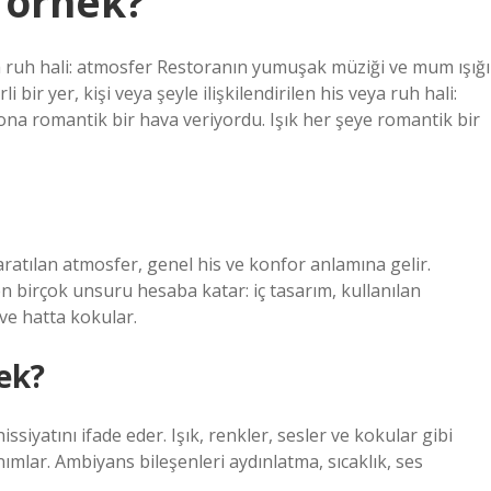
 örnek?
s veya ruh hali: atmosfer Restoranın yumuşak müziği ve mum ışığı
 bir yer, kişi veya şeyle ilişkilendirilen his veya ruh hali:
a romantik bir hava veriyordu. Işık her şeye romantik bir
yaratılan atmosfer, genel his ve konfor anlamına gelir.
en birçok unsuru hesaba katar: iç tasarım, kullanılan
 ve hatta kokular.
ek?
siyatını ifade eder. Işık, renkler, sesler ve kokular gibi
ımlar. Ambiyans bileşenleri aydınlatma, sıcaklık, ses