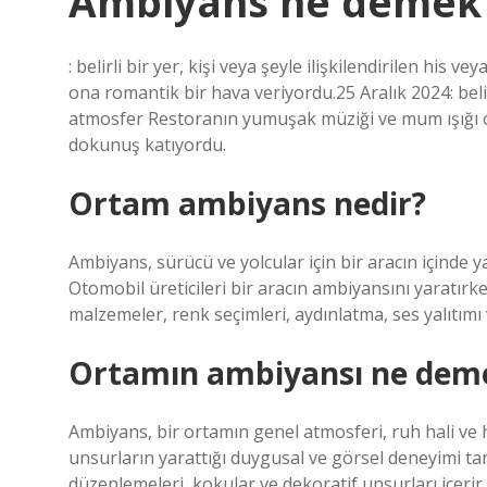
Ambiyans ne demek
: belirli bir yer, kişi veya şeyle ilişkilendirilen hi
ona romantik bir hava veriyordu.25 Aralık 2024: belirli
atmosfer Restoranın yumuşak müziği ve mum ışığı on
dokunuş katıyordu.
Ortam ambiyans nedir?
Ambiyans, sürücü ve yolcular için bir aracın içinde 
Otomobil üreticileri bir aracın ambiyansını yaratırk
malzemeler, renk seçimleri, aydınlatma, ses yalıtımı
Ortamın ambiyansı ne dem
Ambiyans, bir ortamın genel atmosferi, ruh hali ve his
unsurların yarattığı duygusal ve görsel deneyimi tan
düzenlemeleri, kokular ve dekoratif unsurları içerir.