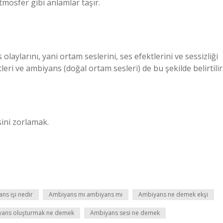
atmosfer gibi anlamlar taşır.
ylarını, yani ortam seslerini, ses efektlerini ve sessizliği
tleri ve ambiyans (doğal ortam sesleri) de bu şekilde belirtilir
ini zorlamak.
ns işi nedir
Ambiyans mı ambiyans mı
Ambiyans ne demek ekşi
ans oluşturmak ne demek
Ambiyans sesi ne demek