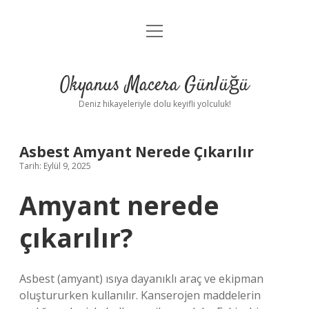
menüyü
Anasayfa
aç
Gizlilik Politikası
Okyanus Macera Günlüğü
Yasal Uyarı
Deniz hikayeleriyle dolu keyifli yolculuk!
Hakkımızda
Asbest Amyant Nerede Çıkarılır
Tarih: Eylül 9, 2025
Amyant nerede
çıkarılır?
Asbest (amyant) ısıya dayanıklı araç ve ekipman
oluştururken kullanılır. Kanserojen maddelerin