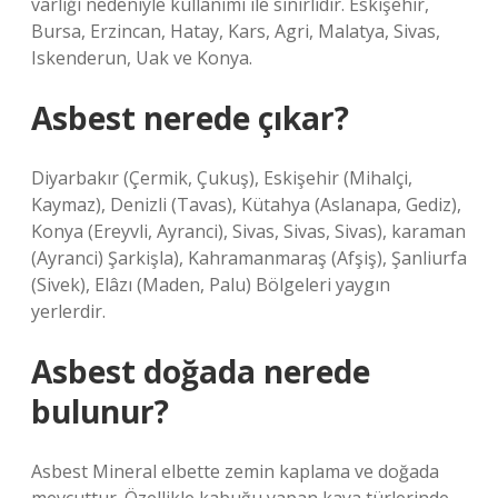
varlığı nedeniyle kullanımı ile sınırlıdır. Eskişehir,
Bursa, Erzincan, Hatay, Kars, Agri, Malatya, Sivas,
Iskenderun, Uak ve Konya.
Asbest nerede çıkar?
Diyarbakır (Çermik, Çukuş), Eskişehir (Mihalçi,
Kaymaz), Denizli (Tavas), Kütahya (Aslanapa, Gediz),
Konya (Ereyvli, Ayranci), Sivas, Sivas, Sivas), karaman
(Ayranci) Şarkişla), Kahramanmaraş (Afşiş), Şanliurfa
(Sivek), Elâzı (Maden, Palu) Bölgeleri yaygın
yerlerdir.
Asbest doğada nerede
bulunur?
Asbest Mineral elbette zemin kaplama ve doğada